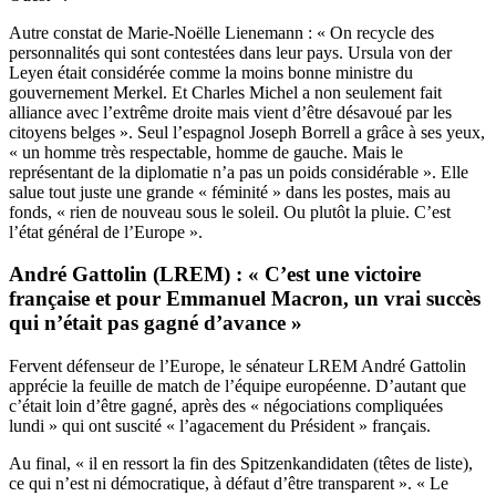
Autre constat de Marie-Noëlle Lienemann : « On recycle des
personnalités qui sont contestées dans leur pays. Ursula von der
Leyen était considérée comme la moins bonne ministre du
gouvernement Merkel. Et Charles Michel a non seulement fait
alliance avec l’extrême droite mais vient d’être désavoué par les
citoyens belges ». Seul l’espagnol Joseph Borrell a grâce à ses yeux,
« un homme très respectable, homme de gauche. Mais le
représentant de la diplomatie n’a pas un poids considérable ». Elle
salue tout juste une grande « féminité » dans les postes, mais au
fonds, « rien de nouveau sous le soleil. Ou plutôt la pluie. C’est
l’état général de l’Europe ».
André Gattolin (LREM) : « C’est une victoire
française et pour Emmanuel Macron, un vrai succès
qui n’était pas gagné d’avance »
Fervent défenseur de l’Europe, le sénateur LREM André Gattolin
apprécie la feuille de match de l’équipe européenne. D’autant que
c’était loin d’être gagné, après des « négociations compliquées
lundi » qui ont suscité « l’agacement du Président » français.
Au final, « il en ressort la fin des Spitzenkandidaten (têtes de liste),
ce qui n’est ni démocratique, à défaut d’être transparent ». « Le