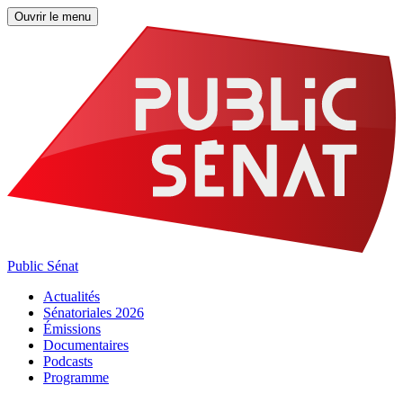
Ouvrir le menu
Public Sénat
Actualités
Sénatoriales 2026
Émissions
Documentaires
Podcasts
Programme