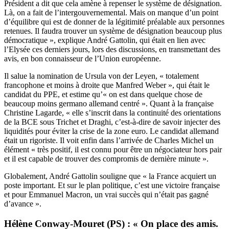
Président a dit que cela amène à repenser le système de désignation.
Là, on a fait de l’intergouvernemental. Mais on manque d’un point
d’équilibre qui est de donner de la légitimité préalable aux personnes
retenues. Il faudra trouver un système de désignation beaucoup plus
démocratique », explique André Gattolin, qui était en lien avec
l’Elysée ces derniers jours, lors des discussions, en transmettant des
avis, en bon connaisseur de l’Union européenne.
Il salue la nomination de Ursula von der Leyen, « totalement
francophone et moins à droite que Manfred Weber », qui était le
candidat du PPE, et estime qu’« on est dans quelque chose de
beaucoup moins germano allemand centré ». Quant à la française
Christine Lagarde, « elle s’inscrit dans la continuité des orientations
de la BCE sous Trichet et Draghi, c’est-à-dire de savoir injecter des
liquidités pour éviter la crise de la zone euro. Le candidat allemand
était un rigoriste. Il voit enfin dans l’arrivée de Charles Michel un
élément « très positif, il est connu pour être un négociateur hors pair
et il est capable de trouver des compromis de dernière minute ».
Globalement, André Gattolin souligne que « la France acquiert un
poste important. Et sur le plan politique, c’est une victoire française
et pour Emmanuel Macron, un vrai succès qui n’était pas gagné
d’avance ».
Hélène Conway-Mouret (PS) : « On place des amis.