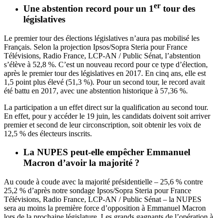
er
Une abstention record pour un 1
tour des
législatives
Le premier tour des élections législatives n’aura pas mobilisé les
Français. Selon la projection Ipsos/Sopra Steria pour France
Télévisions, Radio France, LCP-AN / Public Sénat, l’abstention
s’élève à 52,8 %. C’est
un nouveau record pour ce type d’élection
,
après le premier tour des législatives en 2017. En cinq ans, elle est
1,5 point plus élevé (51,3 %). Pour un second tour, le record avait
été battu en 2017, avec une abstention historique à 57,36 %.
La participation a un effet direct sur la qualification au second tour.
En effet, pour y accéder le 19 juin, les candidats doivent soit arriver
premier et second de leur circonscription, soit obtenir les voix de
12,5 % des électeurs inscrits.
La NUPES peut-elle empêcher Emmanuel
Macron d’avoir la majorité ?
Au coude à coude avec la majorité présidentielle
– 25,6 % contre
25,2 % d’après notre sondage Ipsos/Sopra Steria pour France
Télévisions, Radio France, LCP-AN / Public Sénat – la NUPES
sera au moins la première force d’opposition à Emmanuel Macron
lors de la prochaine législature. Les grands gagnants de l’opération à