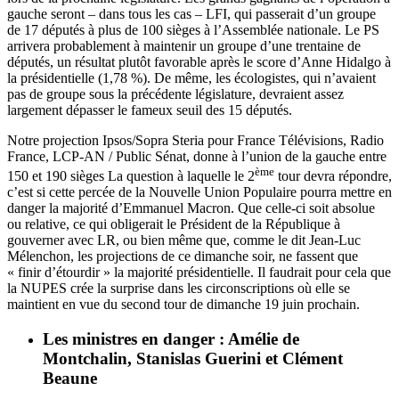
gauche seront – dans tous les cas – LFI, qui passerait d’un groupe
de 17 députés à plus de 100 sièges à l’Assemblée nationale. Le PS
arrivera probablement à maintenir un groupe d’une trentaine de
députés, un résultat plutôt favorable après le score d’Anne Hidalgo à
la présidentielle (1,78 %). De même, les écologistes, qui n’avaient
pas de groupe sous la précédente législature, devraient assez
largement dépasser le fameux seuil des 15 députés.
Notre projection Ipsos/Sopra Steria pour France Télévisions, Radio
France, LCP-AN / Public Sénat, donne à l’union de la gauche entre
ème
150 et 190 sièges La question à laquelle le 2
tour devra répondre,
c’est si cette percée de la Nouvelle Union Populaire pourra mettre en
danger la majorité d’Emmanuel Macron. Que celle-ci soit absolue
ou relative, ce qui obligerait le Président de la République à
gouverner avec LR, ou bien même que, comme le dit Jean-Luc
Mélenchon, les projections de ce dimanche soir, ne fassent que
« finir d’étourdir » la majorité présidentielle. Il faudrait pour cela que
la NUPES crée la surprise dans les circonscriptions où elle se
maintient en vue du second tour de dimanche 19 juin prochain.
Les ministres en danger : Amélie de
Montchalin, Stanislas Guerini et Clément
Beaune