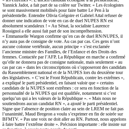
Yannick Jadot, a fait part de sa colère sur Twitter. « Les écologistes
se sont massivement mobilisés pour faire battre Le Pen à la
présidentielle. Entendre Olivia Grégoire et Gabriel Attal refuser de
donner une indication de vote en cas de duel NUPES RN est
absolument scandaleux ! » Au Sénat, la socialiste Laurence
Rossignol a elle aussi fait part de son incompréhension.
« Emmanuelle Wargon confirme qu’en cas de duel RN/NUPES, il
n’y aura pas de consigne de vote. Au cas par cas. Ces gens n’ont
aucune colonne vertébrale, aucun principe » s’est exclamée
l’ancienne ministre des Familles, de l’Enfance et des Droits des
femmes. Contactée par l’AFP, La République en marche a confirmé
qu’elle ne donnera pas de consigne nationale, mais seulement « au
cas par cas » dans les circonscriptions où s’opposeront des candidats
du Rassemblement national et de la NUPES lors du deuxième tour
des législatives. « C’est le Front Républicain, contre les extrêmes »,
a expliqué le parti présidentiel, en faisant valoir que « certains
candidats de la NUPES sont extrêmes : ce sera en fonction de la
personnalité de la NUPES qui est qualifiée, notamment si c’est
quelqu’un qui a les valeurs de la République ». « Mais nous ne
soutiendrons aucun candidat RN », a ajouté le parti présidentiel.
Signe que l’absence de position claire au sein de LREM ne fait pas
l’unanimité, Maud Bregeon a voulu s’exprimer en fin de soirée sur
BFMTV. « Pas une voix ne doit aller au RN. Partout, nous appelons
à faire battre l’extrême droite ». Précision importante : elle insiste sur