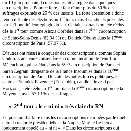
du 19 juin prochain, la question est déjà réglée dans quelques
circonscriptions. Pour ce faire, il faut réunir plus de 50 % des
suffrages exprimés et 25 % des inscrits. La forte abstention a donc
er
rendu difficile des élections au 1
tour, mais 3 candidats présentés
par LFI ont tiré leur épingle du jeu. Certains sortants ont été réélus
er
ème
dès le 1
tour, comme Alexis Corbière dans la 7
circonscription
ème
de Seine-Saint-Denis (62,94 %) ou Danièle Obono dans la 17
circonscription de Paris (57,07 %).
D’autres ont réussi à conquérir des circonscriptions, comme Sophia
Chikirou, ancienne conseillère en communication de Jean-Luc
ème
Mélenchon, qui est élue dans la 6
circonscription de Paris, et
ème
Sarah Legrain, dirigeante de la France Insoumise dans la 16
circonscription de Paris. Du côté des autres forces politiques, le
centriste Yannick Favennec (Ensemble), candidat investi par
er
ème
Horizons, a été réélu au 1
tour dans la 3
circonscription de la
Mayenne, avec 57,13 % des suffrages.
nd
2
tour : le « ni-ni » très clair du RN
En position d’arbitre dans les circonscriptions marquées par le duel
entre la majorité présidentielle et la Nupes, Marine Le Pen a
logiquement appelé au « ni ni ». « Dans les circonscriptions qui