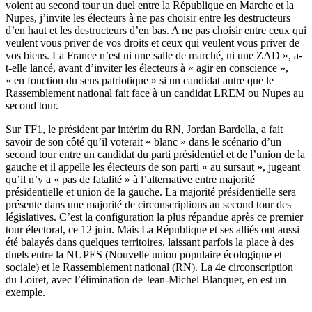
voient au second tour un duel entre la République en Marche et la
Nupes, j’invite les électeurs à ne pas choisir entre les destructeurs
d’en haut et les destructeurs d’en bas. A ne pas choisir entre ceux qui
veulent vous priver de vos droits et ceux qui veulent vous priver de
vos biens.
La France n’est ni une salle de marché, ni une ZAD
», a-
t-elle lancé, avant d’inviter les électeurs à « agir en conscience »,
« en fonction du sens patriotique » si un candidat autre que le
Rassemblement national fait face à un candidat LREM ou Nupes au
second tour.
Sur TF1, le président par intérim du RN, Jordan Bardella, a fait
savoir de son côté qu’il voterait « blanc » dans le scénario d’un
second tour entre un candidat du parti présidentiel et de l’union de la
gauche et il appelle les électeurs de son parti « au sursaut », jugeant
qu’il n’y a « pas de fatalité » à l’alternative entre majorité
présidentielle et union de la gauche. La majorité présidentielle sera
présente dans une majorité de circonscriptions au second tour des
législatives. C’est la configuration la plus répandue après ce premier
tour électoral, ce 12 juin. Mais La République et ses alliés ont aussi
été balayés dans quelques territoires, laissant parfois la place à des
duels entre la NUPES (Nouvelle union populaire écologique et
sociale) et le Rassemblement national (RN). La 4e circonscription
du Loiret, avec l’élimination de Jean-Michel Blanquer, en est un
exemple.