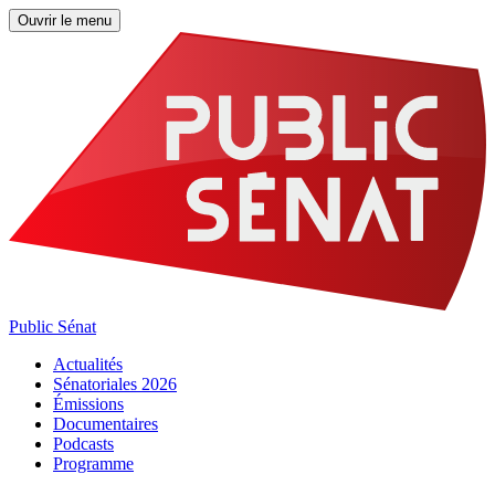
Ouvrir le menu
Public Sénat
Actualités
Sénatoriales 2026
Émissions
Documentaires
Podcasts
Programme