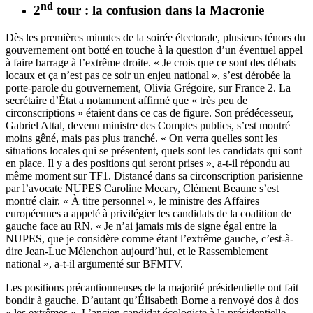
nd
2
tour : la confusion dans la Macronie
Dès les premières minutes de la soirée électorale, plusieurs ténors du
gouvernement ont botté en touche à la question d’un éventuel appel
à faire barrage à l’extrême droite. « Je crois que ce sont des débats
locaux et ça n’est pas ce soir un enjeu national », s’est dérobée la
porte-parole du gouvernement, Olivia Grégoire, sur France 2. La
secrétaire d’État a notamment affirmé que « très peu de
circonscriptions » étaient dans ce cas de figure. Son prédécesseur,
Gabriel Attal, devenu ministre des Comptes publics, s’est montré
moins gêné, mais pas plus tranché. « On verra quelles sont les
situations locales qui se présentent, quels sont les candidats qui sont
en place. Il y a des positions qui seront prises », a-t-il répondu au
même moment sur TF1. Distancé dans sa circonscription parisienne
par l’avocate NUPES Caroline Mecary, Clément Beaune s’est
montré clair. « À titre personnel », le ministre des Affaires
européennes a appelé à privilégier les candidats de la coalition de
gauche face au RN. « Je n’ai jamais mis de signe égal entre la
NUPES, que je considère comme étant l’extrême gauche, c’est-à-
dire Jean-Luc Mélenchon aujourd’hui, et le Rassemblement
national », a-t-il argumenté sur BFMTV.
Les positions précautionneuses de la majorité présidentielle ont fait
bondir à gauche. D’autant qu’Élisabeth Borne a renvoyé dos à dos
« les extrêmes ». L’ancien candidat écologiste à la présidentielle,