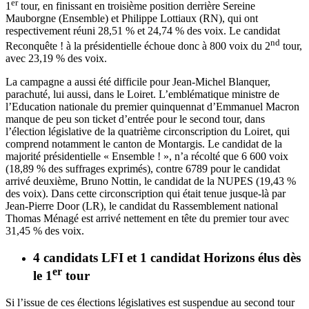
er
1
tour
, en finissant en troisième position derrière Sereine
Mauborgne (Ensemble) et Philippe Lottiaux (RN), qui ont
respectivement réuni 28,51 % et 24,74 % des voix. Le candidat
nd
Reconquête ! à la présidentielle échoue donc à 800 voix du 2
tour,
avec 23,19 % des voix.
La campagne a aussi été difficile pour Jean-Michel Blanquer,
parachuté, lui aussi, dans le Loiret.
L’emblématique ministre de
l’Education nationale du premier quinquennat d’Emmanuel Macron
manque de peu son ticket d’entrée
pour le second tour, dans
l’élection législative de la quatrième circonscription du Loiret, qui
comprend notamment le canton de Montargis. Le candidat de la
majorité présidentielle « Ensemble ! », n’a récolté que 6 600 voix
(18,89 % des suffrages exprimés), contre 6789 pour le candidat
arrivé deuxième, Bruno Nottin, le candidat de la NUPES (19,43 %
des voix). Dans cette circonscription qui était tenue jusque-là par
Jean-Pierre Door (LR), le candidat du Rassemblement national
Thomas Ménagé est arrivé nettement en tête du premier tour avec
31,45 % des voix.
4 candidats LFI et 1 candidat Horizons élus dès
er
le 1
tour
Si l’issue de ces élections législatives est suspendue au second tour