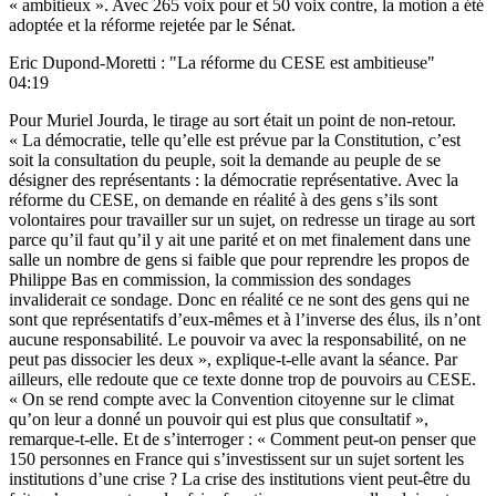
« ambitieux ». Avec 265 voix pour et 50 voix contre, la motion a été
adoptée et la réforme rejetée par le Sénat.
Eric Dupond-Moretti : "La réforme du CESE est ambitieuse"
04:19
Pour Muriel Jourda, le tirage au sort était un point de non-retour.
« La démocratie, telle qu’elle est prévue par la Constitution, c’est
soit la consultation du peuple, soit la demande au peuple de se
désigner des représentants : la démocratie représentative. Avec la
réforme du CESE, on demande en réalité à des gens s’ils sont
volontaires pour travailler sur un sujet, on redresse un tirage au sort
parce qu’il faut qu’il y ait une parité et on met finalement dans une
salle un nombre de gens si faible que pour reprendre les propos de
Philippe Bas en commission, la commission des sondages
invaliderait ce sondage. Donc en réalité ce ne sont des gens qui ne
sont que représentatifs d’eux-mêmes et à l’inverse des élus, ils n’ont
aucune responsabilité. Le pouvoir va avec la responsabilité, on ne
peut pas dissocier les deux », explique-t-elle avant la séance. Par
ailleurs, elle redoute que ce texte donne trop de pouvoirs au CESE.
« On se rend compte avec la Convention citoyenne sur le climat
qu’on leur a donné un pouvoir qui est plus que consultatif »,
remarque-t-elle. Et de s’interroger : « Comment peut-on penser que
150 personnes en France qui s’investissent sur un sujet sortent les
institutions d’une crise ? La crise des institutions vient peut-être du