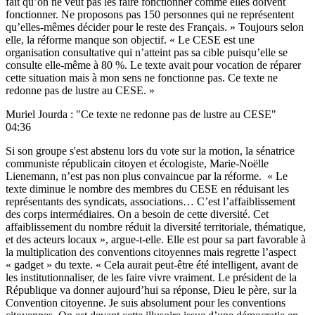
fait qu’on ne veut pas les faire fonctionner comme elles doivent
fonctionner. Ne proposons pas 150 personnes qui ne représentent
qu’elles-mêmes décider pour le reste des Français. » Toujours selon
elle, la réforme manque son objectif. « Le CESE est une
organisation consultative qui n’atteint pas sa cible puisqu’elle se
consulte elle-même à 80 %. Le texte avait pour vocation de réparer
cette situation mais à mon sens ne fonctionne pas. Ce texte ne
redonne pas de lustre au CESE. »
Muriel Jourda : "Ce texte ne redonne pas de lustre au CESE"
04:36
Si son groupe s'est abstenu lors du vote sur la motion, la sénatrice
communiste républicain citoyen et écologiste, Marie-Noëlle
Lienemann, n’est pas non plus convaincue par la réforme. « Le
texte diminue le nombre des membres du CESE en réduisant les
représentants des syndicats, associations… C’est l’affaiblissement
des corps intermédiaires. On a besoin de cette diversité. Cet
affaiblissement du nombre réduit la diversité territoriale, thématique,
et des acteurs locaux », argue-t-elle. Elle est pour sa part favorable à
la multiplication des conventions citoyennes mais regrette l’aspect
« gadget » du texte. « Cela aurait peut-être été intelligent, avant de
les institutionnaliser, de les faire vivre vraiment. Le président de la
République va donner aujourd’hui sa réponse, Dieu le père, sur la
Convention citoyenne. Je suis absolument pour les conventions