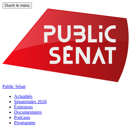
Ouvrir le menu
Public Sénat
Actualités
Sénatoriales 2026
Émissions
Documentaires
Podcasts
Programme