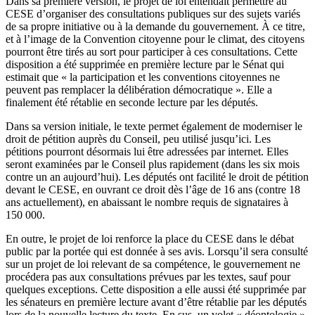
Dans sa première version, le projet de loi entendait permettre au
CESE d’organiser des consultations publiques sur des sujets variés
de sa propre initiative ou à la demande du gouvernement. À ce titre,
et à l’image de la Convention citoyenne pour le climat, des citoyens
pourront être tirés au sort pour participer à ces consultations. Cette
disposition a été supprimée en première lecture par le Sénat qui
estimait que « la participation et les conventions citoyennes ne
peuvent pas remplacer la délibération démocratique ». Elle a
finalement été rétablie en seconde lecture par les députés.
Dans sa version initiale, le texte permet également de moderniser le
droit de pétition auprès du Conseil, peu utilisé jusqu’ici. Les
pétitions pourront désormais lui être adressées par internet. Elles
seront examinées par le Conseil plus rapidement (dans les six mois
contre un an aujourd’hui). Les députés ont facilité le droit de pétition
devant le CESE, en ouvrant ce droit dès l’âge de 16 ans (contre 18
ans actuellement), en abaissant le nombre requis de signataires à
150 000.
En outre, le projet de loi renforce la place du CESE dans le débat
public
par la portée qui est donnée à ses avis. Lorsqu’il sera consulté
sur un projet de loi relevant de sa compétence, le gouvernement ne
procédera pas aux consultations prévues par les textes, sauf pour
quelques exceptions. Cette disposition a elle aussi été supprimée par
les sénateurs en première lecture avant d’être rétablie par les députés
lors de la nouvelle lecture du texte. En sus, un volet « déontologie »