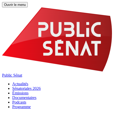
Ouvrir le menu
Public Sénat
Actualités
Sénatoriales 2026
Émissions
Documentaires
Podcasts
Programme