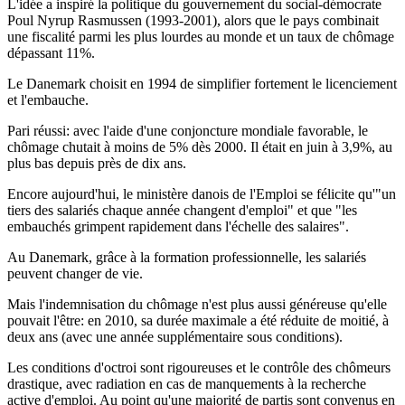
L'idée a inspiré la politique du gouvernement du social-démocrate
Poul Nyrup Rasmussen (1993-2001), alors que le pays combinait
une fiscalité parmi les plus lourdes au monde et un taux de chômage
dépassant 11%.
Le Danemark choisit en 1994 de simplifier fortement le licenciement
et l'embauche.
Pari réussi: avec l'aide d'une conjoncture mondiale favorable, le
chômage chutait à moins de 5% dès 2000. Il était en juin à 3,9%, au
plus bas depuis près de dix ans.
Encore aujourd'hui, le ministère danois de l'Emploi se félicite qu'"un
tiers des salariés chaque année changent d'emploi" et que "les
embauchés grimpent rapidement dans l'échelle des salaires".
Au Danemark, grâce à la formation professionnelle, les salariés
peuvent changer de vie.
Mais l'indemnisation du chômage n'est plus aussi généreuse qu'elle
pouvait l'être: en 2010, sa durée maximale a été réduite de moitié, à
deux ans (avec une année supplémentaire sous conditions).
Les conditions d'octroi sont rigoureuses et le contrôle des chômeurs
drastique, avec radiation en cas de manquements à la recherche
active d'emploi. Au point qu'une majorité de partis sont convenus en