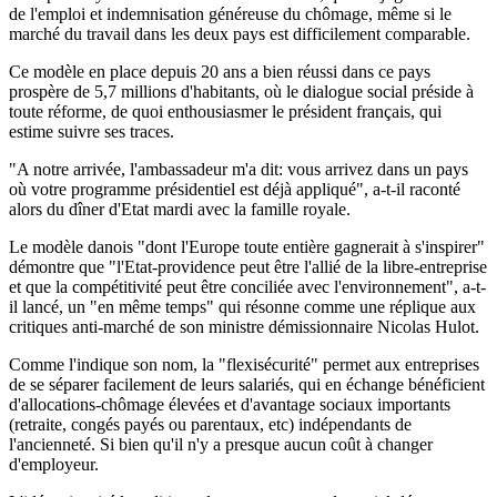
de l'emploi et indemnisation généreuse du chômage, même si le
marché du travail dans les deux pays est difficilement comparable.
Ce modèle en place depuis 20 ans a bien réussi dans ce pays
prospère de 5,7 millions d'habitants, où le dialogue social préside à
toute réforme, de quoi enthousiasmer le président français, qui
estime suivre ses traces.
"A notre arrivée, l'ambassadeur m'a dit: vous arrivez dans un pays
où votre programme présidentiel est déjà appliqué", a-t-il raconté
alors du dîner d'Etat mardi avec la famille royale.
Le modèle danois "dont l'Europe toute entière gagnerait à s'inspirer"
démontre que "l'Etat-providence peut être l'allié de la libre-entreprise
et que la compétitivité peut être conciliée avec l'environnement", a-t-
il lancé, un "en même temps" qui résonne comme une réplique aux
critiques anti-marché de son ministre démissionnaire Nicolas Hulot.
Comme l'indique son nom, la "flexisécurité" permet aux entreprises
de se séparer facilement de leurs salariés, qui en échange bénéficient
d'allocations-chômage élevées et d'avantage sociaux importants
(retraite, congés payés ou parentaux, etc) indépendants de
l'ancienneté. Si bien qu'il n'y a presque aucun coût à changer
d'employeur.