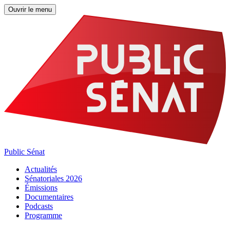
Ouvrir le menu
Public Sénat
Actualités
Sénatoriales 2026
Émissions
Documentaires
Podcasts
Programme