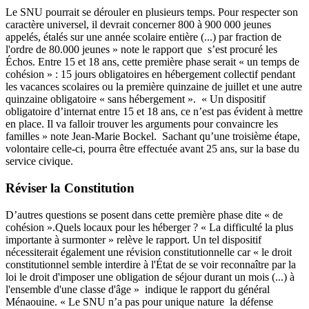
Le SNU pourrait se dérouler en plusieurs temps. Pour respecter son
caractère universel, il devrait concerner 800 à 900 000 jeunes
appelés, étalés sur une année scolaire entière (...) par fraction de
l'ordre de 80.000 jeunes » note le rapport que s’est procuré les
Échos. Entre 15 et 18 ans, cette première phase serait « un temps de
cohésion » : 15 jours obligatoires en hébergement collectif pendant
les vacances scolaires ou la première quinzaine de juillet et une autre
quinzaine obligatoire « sans hébergement ». « Un dispositif
obligatoire d’internat entre 15 et 18 ans, ce n’est pas évident à mettre
en place. Il va falloir trouver les arguments pour convaincre les
familles » note Jean-Marie Bockel. Sachant qu’une troisième étape,
volontaire celle-ci, pourra être effectuée avant 25 ans, sur la base du
service civique.
Réviser la Constitution
D’autres questions se posent dans cette première phase dite « de
cohésion ».Quels locaux pour les héberger ? « La difficulté la plus
importante à surmonter » relève le rapport. Un tel dispositif
nécessiterait également une révision constitutionnelle car « le droit
constitutionnel semble interdire à l'État de se voir reconnaître par la
loi le droit d'imposer une obligation de séjour durant un mois (...) à
l'ensemble d'une classe d'âge » indique le rapport du général
Ménaouine. « Le SNU n’a pas pour unique nature la défense