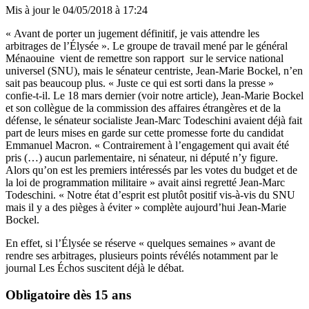
Mis à jour le
04/05/2018 à 17:24
« Avant de porter un jugement définitif, je vais attendre les
arbitrages de l’Élysée ». Le groupe de travail mené par le général
Ménaouine vient de remettre son rapport sur le service national
universel (SNU), mais le sénateur centriste, Jean-Marie Bockel, n’en
sait pas beaucoup plus. « Juste ce qui est sorti dans la presse »
confie-t-il. Le 18 mars dernier
(voir notre article),
Jean-Marie Bockel
et son collègue de la commission des affaires étrangères et de la
défense, le sénateur socialiste Jean-Marc Todeschini avaient déjà fait
part de leurs mises en garde sur cette promesse forte du candidat
Emmanuel Macron. « Contrairement à l’engagement qui avait été
pris (…) aucun parlementaire, ni sénateur, ni député n’y figure.
Alors qu’on est les premiers intéressés par les votes du budget et de
la loi de programmation militaire » avait ainsi regretté Jean-Marc
Todeschini. « Notre état d’esprit est plutôt positif vis-à-vis du SNU
mais il y a des pièges à éviter » complète aujourd’hui Jean-Marie
Bockel.
En effet, si l’Élysée se réserve « quelques semaines » avant de
rendre ses arbitrages, plusieurs points révélés notamment par le
journal
Les Échos
suscitent déjà le débat.
Obligatoire dès 15 ans