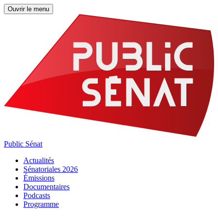
Ouvrir le menu
Public Sénat
Actualités
Sénatoriales 2026
Émissions
Documentaires
Podcasts
Programme