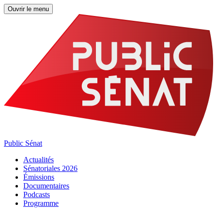
Ouvrir le menu
Public Sénat
Actualités
Sénatoriales 2026
Émissions
Documentaires
Podcasts
Programme