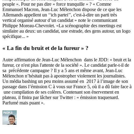
peuple ». Pour ne pas dire « force tranquille » ? « Comme
Emmanuel Macron, Jean-Luc Mélenchon dispose de ce que les
Allemands appellent un ‘‘ich partei’’, c'est-à-dire un parti très
vertical organisé autour d’un candidat » note le communicant
Philippe Moreau-Chevrolet. «La scénographie des meetings est
similaire au deux: un candidat, une estrade, des gens autour, un logo
spécifique... »
« La fin du bruit et de la fureur » ?
Autre affirmation de Jean-Luc Mélenchon dans le JDD: « bruit et la
fureur, ce n'est plus l'attente de la société ». Le candidat parle-t-il de
sa précédente campagne ? Il y a 5 ans et même avant, Jean-Luc
Mélenchon n’hésitait pas à apostropher violement les journalistes.
Un média bashing un peu moins assumé en 2017 à l’image de son
passage dans l’émission C à vous sur France 5, où il a dû faire face à
une compilation de ses colères. Contenant son énervement en
plateau, il finira par lâcher sur Twitter : « émission traquenard.
Parfumé mais puant ».