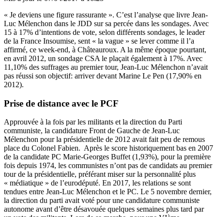
« Je deviens une figure rassurante ». C’est l’analyse que livre Jean-
Luc Mélenchon dans le JDD sur sa percée dans les sondages. Avec
15 à 17% d’intentions de vote, selon différents sondages, le leader
de la France Insoumise, sent « la vague » se lever comme il l’a
affirmé, ce week-end, à Châteauroux. A la même époque pourtant,
en avril 2012, un sondage
CSA
le plaçait également à 17%. Avec
11,10% des suffrages au premier tour, Jean-Luc Mélenchon n’avait
pas réussi son objectif: arriver devant Marine Le Pen (17,90% en
2012).
Prise de distance avec le PCF
Approuvée à la fois par les militants et la direction du Parti
communiste, la candidature Front de Gauche de Jean-Luc
Mélenchon pour la présidentielle de 2012 avait fait peu de remous
place du Colonel Fabien. Après le score historiquement bas en 2007
de la candidate PC Marie-Georges Buffet (1,93%), pour la première
fois depuis 1974, les communistes n’ont pas de candidats au premier
tour de la présidentielle, préférant miser sur la personnalité plus
« médiatique » de l’eurodéputé. En 2017, les relations se sont
tendues entre Jean-Luc Mélenchon et le PC. Le 5 novembre dernier,
la direction du parti avait voté pour une candidature communiste
autonome avant d’être désavouée quelques semaines plus tard par