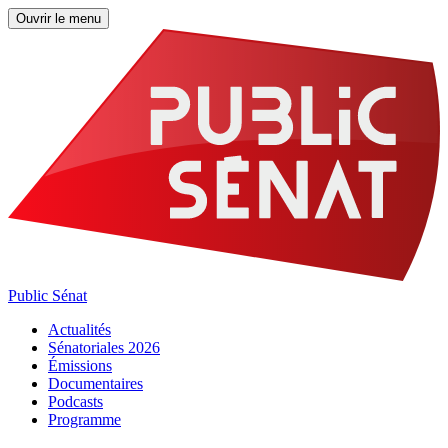
Ouvrir le menu
Public Sénat
Actualités
Sénatoriales 2026
Émissions
Documentaires
Podcasts
Programme