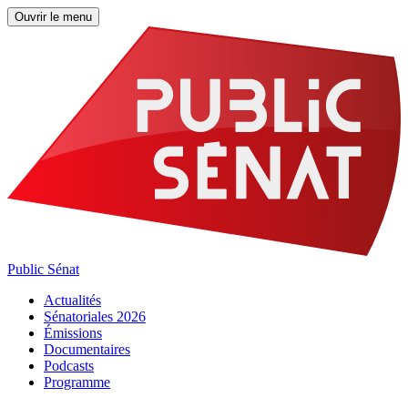
Ouvrir le menu
Public Sénat
Actualités
Sénatoriales 2026
Émissions
Documentaires
Podcasts
Programme