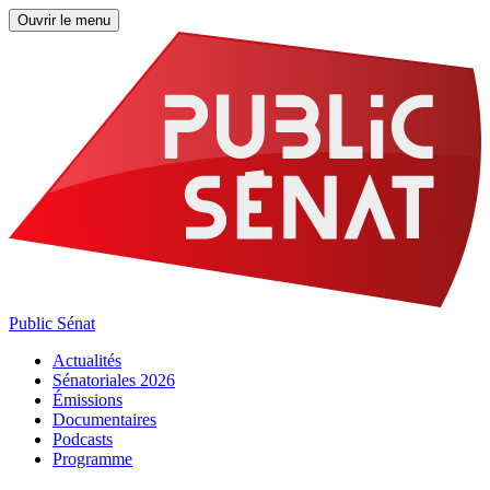
Ouvrir le menu
Public Sénat
Actualités
Sénatoriales 2026
Émissions
Documentaires
Podcasts
Programme