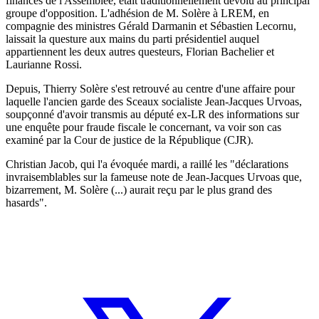
finances de l'Assemblée, était traditionnellement dévolu au principal
groupe d'opposition. L'adhésion de M. Solère à LREM, en
compagnie des ministres Gérald Darmanin et Sébastien Lecornu,
laissait la questure aux mains du parti présidentiel auquel
appartiennent les deux autres questeurs, Florian Bachelier et
Laurianne Rossi.
Depuis, Thierry Solère s'est retrouvé au centre d'une affaire pour
laquelle l'ancien garde des Sceaux socialiste Jean-Jacques Urvoas,
soupçonné d'avoir transmis au député ex-LR des informations sur
une enquête pour fraude fiscale le concernant, va voir son cas
examiné par la Cour de justice de la République (CJR).
Christian Jacob, qui l'a évoquée mardi, a raillé les "déclarations
invraisemblables sur la fameuse note de Jean-Jacques Urvoas que,
bizarrement, M. Solère (...) aurait reçu par le plus grand des
hasards".