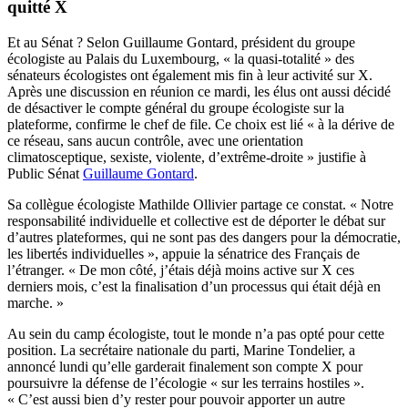
quitté X
Et au Sénat ? Selon Guillaume Gontard, président du groupe
écologiste au Palais du Luxembourg, « la quasi-totalité » des
sénateurs écologistes ont également mis fin à leur activité sur X.
Après une discussion en réunion ce mardi, les élus ont aussi décidé
de désactiver le compte général du groupe écologiste sur la
plateforme, confirme le chef de file. Ce choix est lié « à la dérive de
ce réseau, sans aucun contrôle, avec une orientation
climatosceptique, sexiste, violente, d’extrême-droite » justifie à
Public Sénat
Guillaume Gontard
.
Sa collègue écologiste Mathilde Ollivier partage ce constat. « Notre
responsabilité individuelle et collective est de déporter le débat sur
d’autres plateformes, qui ne sont pas des dangers pour la démocratie,
les libertés individuelles », appuie la sénatrice des Français de
l’étranger. « De mon côté, j’étais déjà moins active sur X ces
derniers mois, c’est la finalisation d’un processus qui était déjà en
marche. »
Au sein du camp écologiste, tout le monde n’a pas opté pour cette
position. La secrétaire nationale du parti, Marine Tondelier, a
annoncé lundi qu’elle garderait finalement son compte X pour
poursuivre la défense de l’écologie « sur les terrains hostiles ».
« C’est aussi bien d’y rester pour pouvoir apporter un autre