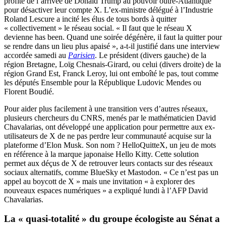
profité de l’arrivée de Donald Trump au pouvoir outre-Atlantique
pour désactiver leur compte X. L’ex-ministre délégué à l’Industrie
Roland Lescure a incité les élus de tous bords à quitter
« collectivement » le réseau social. « Il faut que le réseau X
devienne has been. Quand une soirée dégénère, il faut la quitter pour
se rendre dans un lieu plus apaisé », a-t-il justifié dans une interview
accordée samedi au
Parisien
. Le président (divers gauche) de la
région Bretagne, Loïg Chesnais-Girard, ou celui (divers droite) de la
région Grand Est, Franck Leroy, lui ont emboîté le pas, tout comme
les députés Ensemble pour la République Ludovic Mendes ou
Florent Boudié.
Pour aider plus facilement à une transition vers d’autres réseaux,
plusieurs chercheurs du CNRS, menés par le mathématicien David
Chavalarias, ont développé une application pour permettre aux ex-
utilisateurs de X de ne pas perdre leur communauté acquise sur la
plateforme d’Elon Musk. Son nom ? HelloQuitteX, un jeu de mots
en référence à la marque japonaise Hello Kitty. Cette solution
permet aux déçus de X de retrouver leurs contacts sur des réseaux
sociaux alternatifs, comme BlueSky et Mastodon. « Ce n’est pas un
appel au boycott de X » mais une invitation « à explorer des
nouveaux espaces numériques » a expliqué lundi à l’AFP David
Chavalarias.
La « quasi-totalité » du groupe écologiste au Sénat a