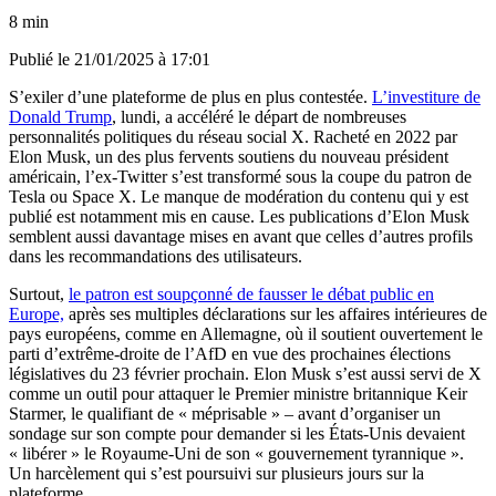
8 min
Publié le
21/01/2025 à 17:01
S’exiler d’une plateforme de plus en plus contestée.
L’investiture de
Donald Trump
, lundi, a accéléré le départ de nombreuses
personnalités politiques du réseau social X. Racheté en 2022 par
Elon Musk, un des plus fervents soutiens du nouveau président
américain, l’ex-Twitter s’est transformé sous la coupe du patron de
Tesla ou Space X. Le manque de modération du contenu qui y est
publié est notamment mis en cause. Les publications d’Elon Musk
semblent aussi davantage mises en avant que celles d’autres profils
dans les recommandations des utilisateurs.
Surtout,
le patron est soupçonné de fausser le débat public en
Europe,
après ses multiples déclarations sur les affaires intérieures de
pays européens, comme en Allemagne, où il soutient ouvertement le
parti d’extrême-droite de l’AfD en vue des prochaines élections
législatives du 23 février prochain. Elon Musk s’est aussi servi de X
comme un outil pour attaquer le Premier ministre britannique Keir
Starmer, le qualifiant de « méprisable »
–
avant d’organiser un
sondage sur son compte pour demander si les États-Unis devaient
« libérer » le Royaume-Uni de son « gouvernement tyrannique ».
Un harcèlement qui s’est poursuivi sur plusieurs jours sur la
plateforme.