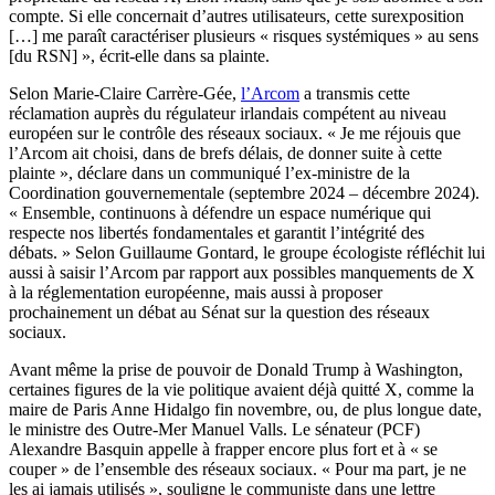
compte. Si elle concernait d’autres utilisateurs, cette surexposition
[…] me paraît caractériser plusieurs « risques systémiques » au sens
[du RSN] », écrit-elle dans sa plainte.
Selon Marie-Claire Carrère-Gée,
l’Arcom
a transmis cette
réclamation auprès du régulateur irlandais compétent au niveau
européen sur le contrôle des réseaux sociaux. « Je me réjouis que
l’Arcom ait choisi, dans de brefs délais, de donner suite à cette
plainte », déclare dans un communiqué l’ex-ministre de la
Coordination gouvernementale (septembre 2024 – décembre 2024).
« Ensemble, continuons à défendre un espace numérique qui
respecte nos libertés fondamentales et garantit l’intégrité des
débats. » Selon Guillaume Gontard, le groupe écologiste réfléchit lui
aussi à saisir l’Arcom par rapport aux possibles manquements de X
à la réglementation européenne, mais aussi à proposer
prochainement un débat au Sénat sur la question des réseaux
sociaux.
Avant même la prise de pouvoir de Donald Trump à Washington,
certaines figures de la vie politique avaient déjà quitté X, comme la
maire de Paris Anne Hidalgo fin novembre, ou, de plus longue date,
le ministre des Outre-Mer Manuel Valls. Le sénateur (PCF)
Alexandre Basquin appelle à frapper encore plus fort et à « se
couper » de l’ensemble des réseaux sociaux. « Pour ma part, je ne
les ai jamais utilisés », souligne le communiste dans une lettre