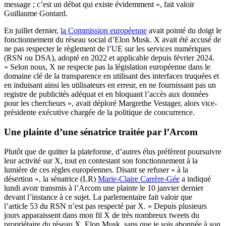
message ; c’est un débat qui existe évidemment », fait valoir
Guillaume Gontard.
En juillet dernier,
la Commission européenne
avait pointé du doigt le
fonctionnement du réseau social d’Elon Musk. X avait été accusé de
ne pas respecter le règlement de l’UE sur les services numériques
(RSN ou DSA), adopté en 2022 et applicable depuis février 2024.
« Selon nous, X ne respecte pas la législation européenne dans le
domaine clé de la transparence en utilisant des interfaces truquées et
en induisant ainsi les utilisateurs en erreur, en ne fournissant pas un
registre de publicités adéquat et en bloquant l’accès aux données
pour les chercheurs », avait déploré Margrethe Vestager, alors vice-
présidente exécutive chargée de la politique de concurrence.
Une plainte d’une sénatrice traitée par l’Arcom
Plutôt que de quitter la plateforme, d’autres élus préfèrent poursuivre
leur activité sur X, tout en contestant son fonctionnement à la
lumière de ces règles européennes. Disant se refuser « à la
désertion », la sénatrice (LR)
Marie-Claire Carrère-Gée
a indiqué
lundi avoir transmis à l’Arcom une plainte le 10 janvier dernier
devant l’instance à ce sujet. La parlementaire fait valoir que
l’article 53 du RSN n’est pas respecté par X. « Depuis plusieurs
jours apparaissent dans mon fil X de très nombreux tweets du
propriétaire du réseau X, Elon Musk, sans que je sois abonnée à son