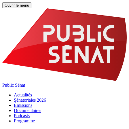
Ouvrir le menu
Public Sénat
Actualités
Sénatoriales 2026
Émissions
Documentaires
Podcasts
Programme