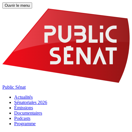
Ouvrir le menu
Public Sénat
Actualités
Sénatoriales 2026
Émissions
Documentaires
Podcasts
Programme