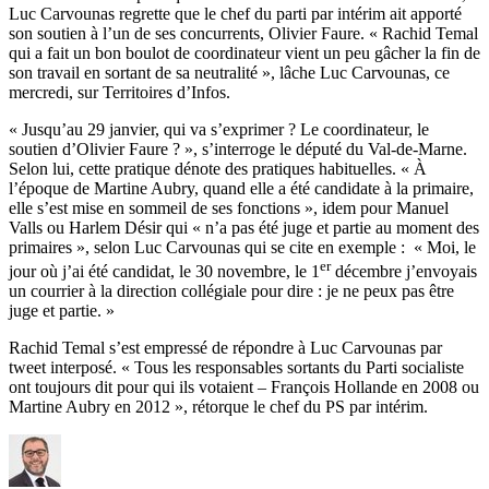
Luc Carvounas regrette que le chef du parti par intérim ait apporté
son soutien à l’un de ses concurrents, Olivier Faure. « Rachid Temal
qui a fait un bon boulot de coordinateur vient un peu gâcher la fin de
son travail en sortant de sa neutralité », lâche Luc Carvounas, ce
mercredi, sur Territoires d’Infos.
« Jusqu’au 29 janvier, qui va s’exprimer ? Le coordinateur, le
soutien d’Olivier Faure ? », s’interroge le député du Val-de-Marne.
Selon lui, cette pratique dénote des pratiques habituelles. « À
l’époque de Martine Aubry, quand elle a été candidate à la primaire,
elle s’est mise en sommeil de ses fonctions », idem pour Manuel
Valls ou Harlem Désir qui « n’a pas été juge et partie au moment des
primaires », selon Luc Carvounas qui se cite en exemple : « Moi, le
er
jour où j’ai été candidat, le 30 novembre, le 1
décembre j’envoyais
un courrier à la direction collégiale pour dire : je ne peux pas être
juge et partie. »
Rachid Temal s’est empressé de répondre à Luc Carvounas par
tweet interposé. « Tous les responsables sortants du Parti socialiste
ont toujours dit pour qui ils votaient – François Hollande en 2008 ou
Martine Aubry en 2012 », rétorque le chef du PS par intérim.