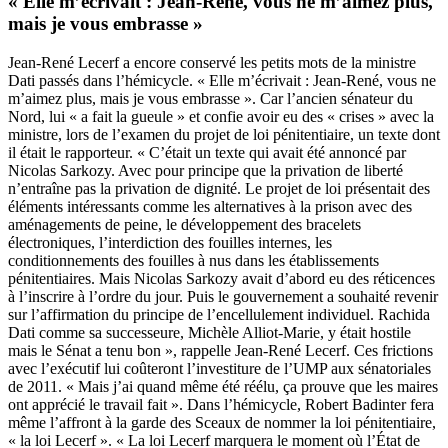
« Elle m’écrivait : Jean-René, vous ne m’aimez plus,
mais je vous embrasse »
Jean-René Lecerf a encore conservé les petits mots de la ministre
Dati passés dans l’hémicycle. « Elle m’écrivait : Jean-René, vous ne
m’aimez plus, mais je vous embrasse ». Car l’ancien sénateur du
Nord, lui « a fait la gueule » et confie avoir eu des « crises » avec la
ministre, lors de l’examen du projet de loi pénitentiaire, un texte dont
il était le rapporteur. « C’était un texte qui avait été annoncé par
Nicolas Sarkozy. Avec pour principe que la privation de liberté
n’entraîne pas la privation de dignité. Le projet de loi présentait des
éléments intéressants comme les alternatives à la prison avec des
aménagements de peine, le développement des bracelets
électroniques, l’interdiction des fouilles internes, les
conditionnements des fouilles à nus dans les établissements
pénitentiaires. Mais Nicolas Sarkozy avait d’abord eu des réticences
à l’inscrire à l’ordre du jour. Puis le gouvernement a souhaité revenir
sur l’affirmation du principe de l’encellulement individuel. Rachida
Dati comme sa successeure, Michèle Alliot-Marie, y était hostile
mais le Sénat a tenu bon », rappelle Jean-René Lecerf. Ces frictions
avec l’exécutif lui coûteront l’investiture de l’UMP aux sénatoriales
de 2011. « Mais j’ai quand même été réélu, ça prouve que les maires
ont apprécié le travail fait ». Dans l’hémicycle, Robert Badinter fera
même l’affront à la garde des Sceaux de nommer la loi pénitentiaire,
« la loi Lecerf ». « La loi Lecerf marquera le moment où l’État de