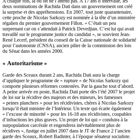
A chaque fois, là où on ne l’attend pas. A 17 ans d’intervalle, les
deux nominations de Rachida Dati dans un gouvernement ont créé
la surprise et des appréhensions. En 2007, tout juste quarantenaire,
cette proche de Nicolas Sarkozy est nommée à la tête d’un ministère
régalien du premier gouvernement Fillon. « C’était un peu
surprenant car on s’attendait à Patrick Devedjian. C’est lui qui avait
travaillé sur le programme justice du candidat », se souvient Jean-
René Lecerf, président du conseil de la Caisse nationale de solidarité
pour l’autonomie (CNSA), ancien pilier de la commission des lois
du Sénat dans les années 2000.
« Autoritarisme »
Garde des Sceaux durant 2 ans, Rachida Dati aura la charge
d’appliquer le programme de « rupture » de Nicolas Sarkozy qui
comporte plusieurs réformes contestées. Par la gauche tout d’abord.
A peine arrivée en poste, Rachida Dati porte dès l’été 2007 le projet
de loi sur la récidive des majeurs et des mineurs, les fameuses
« peines planchers » pour les récidivistes, chères à Nicolas Sarkozy
lorsqu’il était ministre de l’Intérieur. Un texte qui écarte également
« l’excuse de minorité » pour les 16-18 ans récidivistes, coupables
d’infractions les plus graves. Un projet de loi qui « conduira à la
surpopulation carcérale et engendrera inévitablement plus de
récidives », fustige en juillet 2007 dans le JT de France 2 l’ancien
garde des Sceaux, Robert Badinter, à l’époque sénateur socialiste.