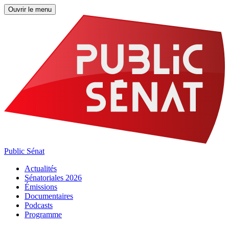
Ouvrir le menu
Public Sénat
Actualités
Sénatoriales 2026
Émissions
Documentaires
Podcasts
Programme