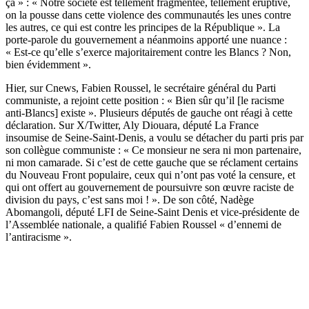
ça » : « Notre société est tellement fragmentée, tellement éruptive,
on la pousse dans cette violence des communautés les unes contre
les autres, ce qui est contre les principes de la République ». La
porte-parole du gouvernement a néanmoins apporté une nuance :
« Est-ce qu’elle s’exerce majoritairement contre les Blancs ? Non,
bien évidemment ».
Hier, sur Cnews, Fabien Roussel, le secrétaire général du Parti
communiste, a rejoint cette position : « Bien sûr qu’il [le racisme
anti-Blancs] existe ». Plusieurs députés de gauche ont réagi à cette
déclaration. Sur X/Twitter, Aly Diouara, député La France
insoumise de Seine-Saint-Denis, a voulu se détacher du parti pris par
son collègue communiste : « Ce monsieur ne sera ni mon partenaire,
ni mon camarade. Si c’est de cette gauche que se réclament certains
du Nouveau Front populaire, ceux qui n’ont pas voté la censure, et
qui ont offert au gouvernement de poursuivre son œuvre raciste de
division du pays, c’est sans moi ! ». De son côté, Nadège
Abomangoli, député LFI de Seine-Saint Denis et vice-présidente de
l’Assemblée nationale, a qualifié Fabien Roussel « d’ennemi de
l’antiracisme ».