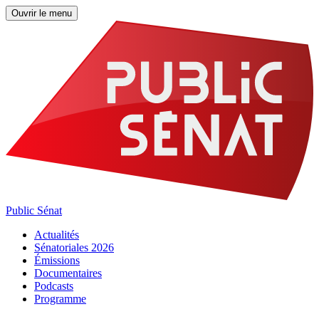
Ouvrir le menu
Public Sénat
Actualités
Sénatoriales 2026
Émissions
Documentaires
Podcasts
Programme