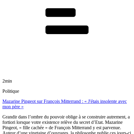
2min
Politique
Mazarine Pingeot sur François Mitterrand : « J'étais insolente avec
mon père »
Grandir dans l’ombre du pouvoir oblige à se construire autrement, a
fortiori lorsque votre existence relève du secret d’Etat. Mazarine
Pingeot, « fille cachée » de François Mitterrand y est parvenue.
Auteur d’une vingtaine d’ouvrages, la philosophe publie ces jours-ci