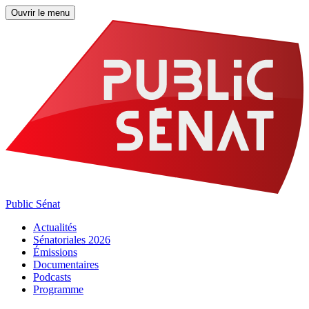
Ouvrir le menu
Public Sénat
Actualités
Sénatoriales 2026
Émissions
Documentaires
Podcasts
Programme