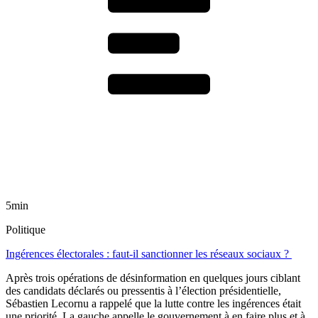
5min
Politique
Ingérences électorales : faut-il sanctionner les réseaux sociaux ?
Après trois opérations de désinformation en quelques jours ciblant
des candidats déclarés ou pressentis à l’élection présidentielle,
Sébastien Lecornu a rappelé que la lutte contre les ingérences était
une priorité. La gauche appelle le gouvernement à en faire plus et à