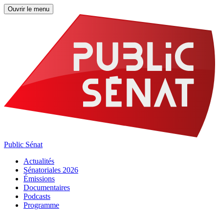
Ouvrir le menu
Public Sénat
Actualités
Sénatoriales 2026
Émissions
Documentaires
Podcasts
Programme