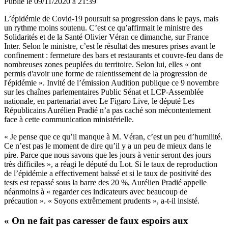
Publié le
09/11/2020 à 21:39
L’épidémie de Covid-19 poursuit sa progression dans le pays, mais
un rythme moins soutenu. C’est ce qu’affirmait le ministre des
Solidarités et de la Santé Olivier Véran ce dimanche,
sur France
Inter
. Selon le ministre, c’est le résultat des mesures prises avant le
confinement : fermeture des bars et restaurants et couvre-feu dans de
nombreuses zones peuplées du territoire. Selon lui, elles « ont
permis d'avoir une forme de ralentissement de la progression de
l'épidémie ». Invité de l’émission Audition publique ce 9 novembre
sur les chaînes parlementaires Public Sénat et LCP-Assemblée
nationale, en partenariat avec Le Figaro Live, le député Les
Républicains Aurélien Pradié n’a pas caché son mécontentement
face à cette communication ministérielle.
« Je pense que ce qu’il manque à M. Véran, c’est un peu d’humilité.
Ce n’est pas le moment de dire qu’il y a un peu de mieux dans le
pire. Parce que nous savons que les jours à venir seront des jours
très difficiles », a réagi le député du Lot. Si le taux de reproduction
de l’épidémie a effectivement baissé et si le taux de positivité des
tests est repassé sous la barre des 20 %, Aurélien Pradié appelle
néanmoins à « regarder ces indicateurs avec beaucoup de
précaution ». « Soyons extrêmement prudents », a-t-il insisté.
« On ne fait pas caresser de faux espoirs aux