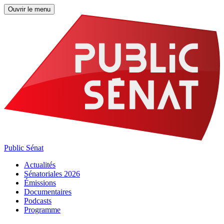
Ouvrir le menu
Public Sénat
Actualités
Sénatoriales 2026
Émissions
Documentaires
Podcasts
Programme