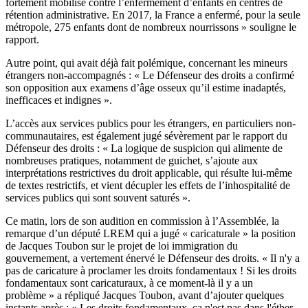
fortement mobilisé contre l’enfermement d’enfants en centres de
rétention administrative. En 2017, la France a enfermé, pour la seule
métropole, 275 enfants dont de nombreux nourrissons » souligne le
rapport.
Autre point, qui avait déjà fait polémique, concernant les mineurs
étrangers non-accompagnés : « Le Défenseur des droits a confirmé
son opposition aux examens d’âge osseux qu’il estime inadaptés,
inefficaces et indignes ».
L’accès aux services publics pour les étrangers, en particuliers non-
communautaires, est également jugé sévèrement par le rapport du
Défenseur des droits : « La logique de suspicion qui alimente de
nombreuses pratiques, notamment de guichet, s’ajoute aux
interprétations restrictives du droit applicable, qui résulte lui-même
de textes restrictifs, et vient décupler les effets de l’inhospitalité de
services publics qui sont souvent saturés ».
Ce matin, lors de son audition en commission à l’Assemblée, la
remarque d’un député LREM qui a jugé « caricaturale » la position
de Jacques Toubon sur le projet de loi immigration du
gouvernement,
a vertement énervé
le Défenseur des droits. « Il n'y a
pas de caricature à proclamer les droits fondamentaux ! Si les droits
fondamentaux sont caricaturaux, à ce moment-là il y a un
problème » a répliqué Jacques Toubon, avant d’ajouter quelques
instants après : « Les droits fondamentaux, ça n'est pas dans l'éther.