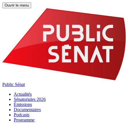
Ouvrir le menu
Public Sénat
Actualités
Sénatoriales 2026
Émissions
Documentaires
Podcasts
Programme