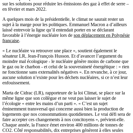
sur les solutions pour réduire les émissions des gaz à effet de serre –
en février et mars 2022.
A quelques mois de la présidentielle, le climat ne saurait rester un
sujet à la marge pour les politiques. Emmanuel Macron a d’ailleurs
laissé entrevoir la ligne qu’il entendait porter en se déclarant
favorable à l’énergie nucléaire lors de
son déplacement en Polynésie
française
.
« Le nucléaire va retrouver une place », soutient également le
sénateur LR, Jean-François Husson. Et d’avancer l’argument du
moindre mal écologique - le nucléaire génère moins de carbone que
le gaz ou le charbon - et celui de la souveraineté énergétique : « rien
ne fonctionne sans externalités négatives ». En revanche, à ce jour,
aucune solution n’existe pour les déchets nucléaires, si ce n’est leur
enfouissement.
Marta de Cidrac (LR), rapporteure de la loi Climat, se place sur la
même ligne que son collègue et ne veut pas laisser le sujet de
l’écologie « entre les mains d’un parti ». « C’est un sujet
éminemment transversal qui concerne aussi bien la production de
logements que nos consommations quotidiennes. Le vrai défi sera de
faire accepter ces changements à nos concitoyens », prévient-elle.
Chaque année, l
a France émet environ 400 millions de tonnes de
CO2. Côté responsabilités, dix entreprises génèrent à elles seules