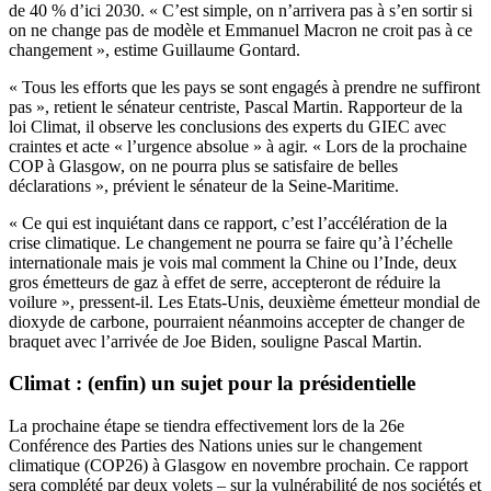
de 40 % d’ici 2030. « C’est simple, on n’arrivera pas à s’en sortir si
on ne change pas de modèle et Emmanuel Macron ne croit pas à ce
changement », estime Guillaume Gontard.
« Tous les efforts que les pays se sont engagés à prendre ne suffiront
pas », retient le sénateur centriste, Pascal Martin. Rapporteur de la
loi Climat, il observe les conclusions des experts du GIEC avec
craintes et acte « l’urgence absolue » à agir. « Lors de la prochaine
COP à Glasgow, on ne pourra plus se satisfaire de belles
déclarations », prévient le sénateur de la Seine-Maritime.
« Ce qui est inquiétant dans ce rapport, c’est l’accélération de la
crise climatique. Le changement ne pourra se faire qu’à l’échelle
internationale mais je vois mal comment la Chine ou l’Inde, deux
gros émetteurs de gaz à effet de serre, accepteront de réduire la
voilure », pressent-il. Les Etats-Unis, deuxième émetteur mondial de
dioxyde de carbone, pourraient néanmoins accepter de changer de
braquet avec l’arrivée de Joe Biden, souligne Pascal Martin.
Climat : (enfin) un sujet pour la présidentielle
La prochaine étape se tiendra effectivement lors de la 26e
Conférence des Parties des Nations unies sur le changement
climatique (COP26) à Glasgow en novembre prochain. Ce rapport
sera complété par deux volets – sur la vulnérabilité de nos sociétés et