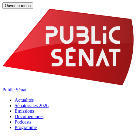
Ouvrir le menu
Public Sénat
Actualités
Sénatoriales 2026
Émissions
Documentaires
Podcasts
Programme