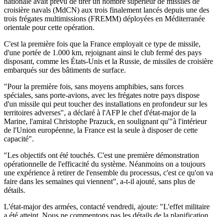
nationale avait prévu de tirer un nombre supérieur de missiles de
croisière navals (MdCN) aux trois finalement lancés depuis une des
trois frégates multimissions (FREMM) déployées en Méditerranée
orientale pour cette opération.
C'est la première fois que la France employait ce type de missile,
d'une portée de 1.000 km, rejoignant ainsi le club fermé des pays
disposant, comme les États-Unis et la Russie, de missiles de croisière
embarqués sur des bâtiments de surface.
"Pour la première fois, sans moyens amphibies, sans forces
spéciales, sans porte-avions, avec les frégates notre pays dispose
d'un missile qui peut toucher des installations en profondeur sur les
territoires adverses", a déclaré à l'AFP le chef d'état-major de la
Marine, l'amiral Christophe Prazuck, en soulignant qu'"à l'intérieur
de l'Union européenne, la France est la seule à disposer de cette
capacité".
"Les objectifs ont été touchés. C'est une première démonstration
opérationnelle de l'efficacité du système. Néanmoins on a toujours
une expérience à retirer de l'ensemble du processus, c'est ce qu'on va
faire dans les semaines qui viennent", a-t-il ajouté, sans plus de
détails.
L'état-major des armées, contacté vendredi, ajoute: "L'effet militaire
a été atteint. Nous ne commentons pas les détails de la planification