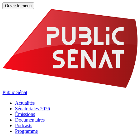
Ouvrir le menu
Public Sénat
Actualités
Sénatoriales 2026
Émissions
Documentaires
Podcasts
Programme