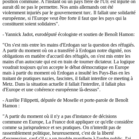
position commune. A l'instant où un pays frère de l'UE est injurié on
aurait dû ne pas le permettre. Nos amis allemands ont été
violemment injuriés par le gouvernement turc. Il fallait une solidarité
européenne, si l'Europe veut être forte il faut que les pays qui la
constituent soient solidaires".
- Yannick Jadot, eurodéputé écologiste et soutien de Benoît Hamon:
"On s'est mis entre les mains d'Erdogan sur la question des réfugiés.
A partir du moment où on a transféré à Erdogan notre dignité, nos
obligations en matière d'accueil des réfugiés, on s'est mis entre les
mains d'un autocrate qui est en train de tourner dictateur. La logique
voudrait toujours qu'on accepte le débat démocratique en Europe
mais à partir du moment où Erdogan a insulté les Pays-Bas en les
traitant de pratiques nazies, fascistes, il fallait interdire ce meeting à
Metz. Dans la situation actuelle il fallait l'interdire, il fallait plus
d'Europe et une cohérence européenne là-dessus".
- Aurélie Filippetti, députée de Moselle et porte-parole de Benoît
Hamon :
"A partir du moment où il n'y a pas d'instance de décisions
commune en Europe, La France doit appliquer ce qu'elle considère
comme sa jurisprudence et ses pratiques. On n'interdit pas de
rassemblement politique, heureusement, c'est de la liberté
d'expression, sauf s'il y a un trouble manifeste à l'ordre public. J'ai