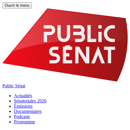
Ouvrir le menu
Public Sénat
Actualités
Sénatoriales 2026
Émissions
Documentaires
Podcasts
Programme