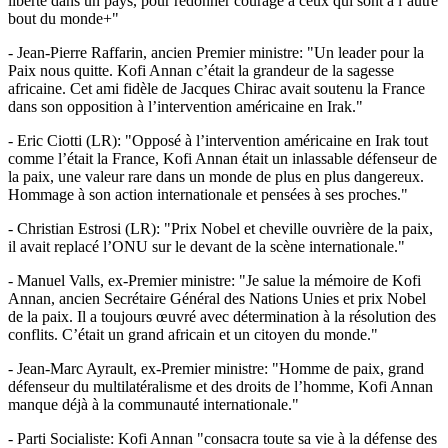
liberté dans un pays, pour redonner courage à ceux qui sont à l’autre
bout du monde+"
- Jean-Pierre Raffarin, ancien Premier ministre: "Un leader pour la
Paix nous quitte. Kofi Annan c’était la grandeur de la sagesse
africaine. Cet ami fidèle de Jacques Chirac avait soutenu la France
dans son opposition à l’intervention américaine en Irak."
- Eric Ciotti (LR): "Opposé à l’intervention américaine en Irak tout
comme l’était la France, Kofi Annan était un inlassable défenseur de
la paix, une valeur rare dans un monde de plus en plus dangereux.
Hommage à son action internationale et pensées à ses proches."
- Christian Estrosi (LR): "Prix Nobel et cheville ouvrière de la paix,
il avait replacé l’ONU sur le devant de la scène internationale."
- Manuel Valls, ex-Premier ministre: "Je salue la mémoire de Kofi
Annan, ancien Secrétaire Général des Nations Unies et prix Nobel
de la paix. Il a toujours œuvré avec détermination à la résolution des
conflits. C’était un grand africain et un citoyen du monde."
- Jean-Marc Ayrault, ex-Premier ministre: "Homme de paix, grand
défenseur du multilatéralisme et des droits de l’homme, Kofi Annan
manque déjà à la communauté internationale."
- Parti Socialiste: Kofi Annan "consacra toute sa vie à la défense des