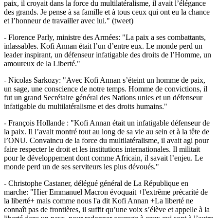
paix, il croyait dans la force du multilatéralisme, il avait l’élégance
des grands. Je pense à sa famille et à tous ceux qui ont eu la chance
et l’honneur de travailler avec lui." (tweet)
- Florence Parly, ministre des Armées: "La paix a ses combattants,
inlassables. Kofi Annan était l’un d’entre eux. Le monde perd un
leader inspirant, un défenseur infatigable des droits de l’Homme, un
amoureux de la Liberté."
- Nicolas Sarkozy: "Avec Kofi Annan s’éteint un homme de paix,
un sage, une conscience de notre temps. Homme de convictions, il
fut un grand Secrétaire général des Nations unies et un défenseur
infatigable du multilatéralisme et des droits humains."
- François Hollande : "Kofi Annan était un infatigable défenseur de
la paix. Il l’avait montré tout au long de sa vie au sein et à la tête de
l’ONU. Convaincu de la force du multilatéralisme, il avait agi pour
faire respecter le droit et les institutions internationales. Il militait
pour le développement dont comme Africain, il savait l’enjeu. Le
monde perd un de ses serviteurs les plus dévoués."
- Christophe Castaner, délégué général de La République en
marche: "Hier Emmanuel Macron évoquait +l'extrême précarité de
la liberté+ mais comme nous l'a dit Kofi Annan +La liberté ne
connaît pas de frontières, il suffit qu’une voix s’élève et appelle à la