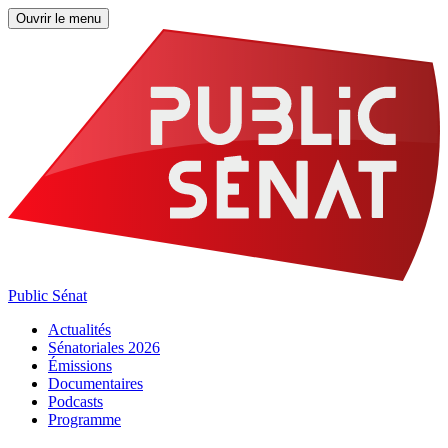
Ouvrir le menu
Public Sénat
Actualités
Sénatoriales 2026
Émissions
Documentaires
Podcasts
Programme