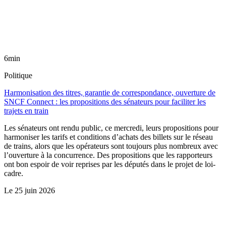
6min
Politique
Harmonisation des titres, garantie de correspondance, ouverture de
SNCF Connect : les propositions des sénateurs pour faciliter les
trajets en train
Les sénateurs ont rendu public, ce mercredi, leurs propositions pour
harmoniser les tarifs et conditions d’achats des billets sur le réseau
de trains, alors que les opérateurs sont toujours plus nombreux avec
l’ouverture à la concurrence. Des propositions que les rapporteurs
ont bon espoir de voir reprises par les députés dans le projet de loi-
cadre.
Le
25 juin 2026