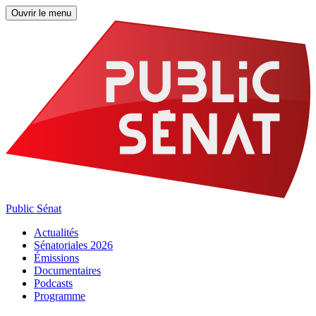
Ouvrir le menu
Public Sénat
Actualités
Sénatoriales 2026
Émissions
Documentaires
Podcasts
Programme