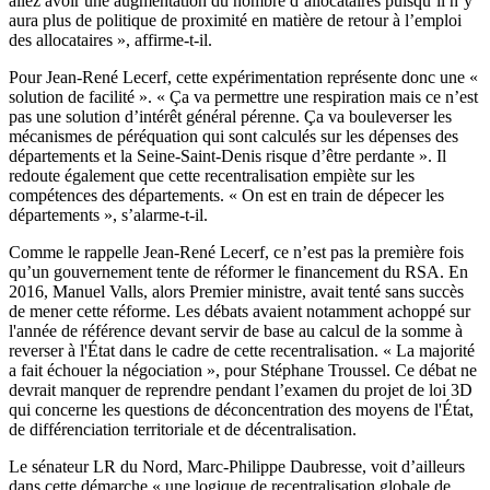
allez avoir une augmentation du nombre d’allocataires puisqu’il n’y
aura plus de politique de proximité en matière de retour à l’emploi
des allocataires », affirme-t-il.
Pour Jean-René Lecerf, cette expérimentation représente donc une «
solution de facilité ». « Ça va permettre une respiration mais ce n’est
pas une solution d’intérêt général pérenne. Ça va bouleverser les
mécanismes de péréquation qui sont calculés sur les dépenses des
départements et la Seine-Saint-Denis risque d’être perdante ». Il
redoute également que cette recentralisation empiète sur les
compétences des départements. « On est en train de dépecer les
départements », s’alarme-t-il.
Comme le rappelle Jean-René Lecerf, ce n’est pas la première fois
qu’un gouvernement tente de réformer le financement du RSA. En
2016, Manuel Valls, alors Premier ministre, avait tenté sans succès
de mener cette réforme. Les débats avaient notamment achoppé sur
l'année de référence devant servir de base au calcul de la somme à
reverser à l'État dans le cadre de cette recentralisation. « La majorité
a fait échouer la négociation », pour Stéphane Troussel. Ce débat ne
devrait manquer de reprendre pendant l’examen du projet de loi 3D
qui concerne les questions de déconcentration des moyens de l'État,
de différenciation territoriale et de décentralisation.
Le sénateur LR du Nord, Marc-Philippe Daubresse, voit d’ailleurs
dans cette démarche « une logique de recentralisation globale de