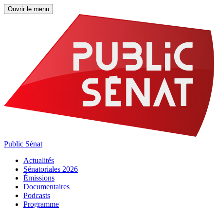
Ouvrir le menu
Public Sénat
Actualités
Sénatoriales 2026
Émissions
Documentaires
Podcasts
Programme