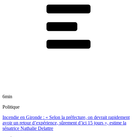
6min
Politique
Incendie en Gironde : « Selon la préfecture, on devrait rapidement
avoir un retour d’expérience, sûrement d’ici 15 jours », estime la
sénatrice Nathalie Delattre