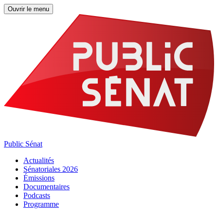
Ouvrir le menu
Public Sénat
Actualités
Sénatoriales 2026
Émissions
Documentaires
Podcasts
Programme