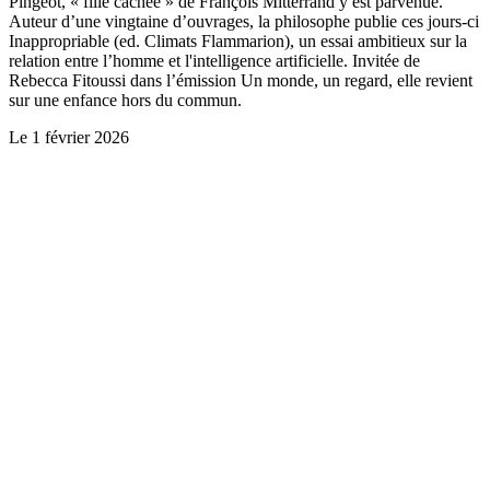
Pingeot, « fille cachée » de François Mitterrand y est parvenue.
Auteur d’une vingtaine d’ouvrages, la philosophe publie ces jours-ci
Inappropriable (ed. Climats Flammarion), un essai ambitieux sur la
relation entre l’homme et l'intelligence artificielle. Invitée de
Rebecca Fitoussi dans l’émission Un monde, un regard, elle revient
sur une enfance hors du commun.
Le
1 février 2026