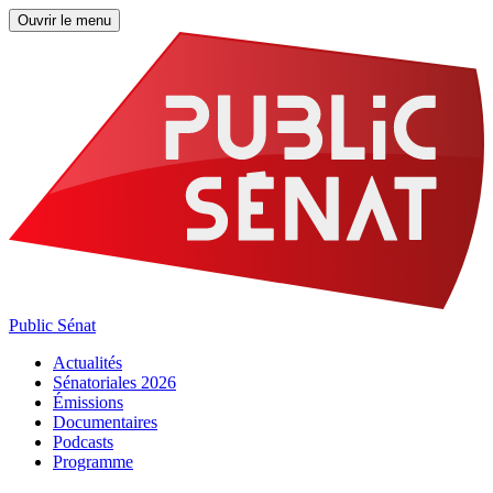
Ouvrir le menu
Public Sénat
Actualités
Sénatoriales 2026
Émissions
Documentaires
Podcasts
Programme