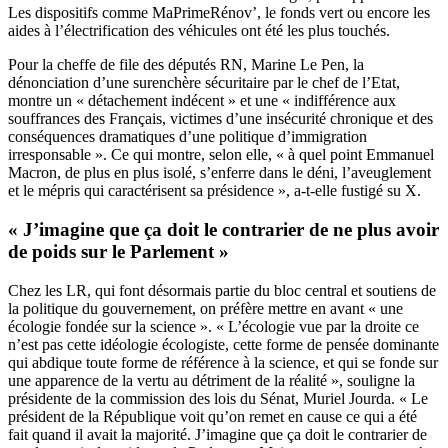
Les dispositifs comme MaPrimeRénov’, le fonds vert ou encore les
aides à l’électrification des véhicules ont été les plus touchés.
Pour la cheffe de file des députés RN, Marine Le Pen, la
dénonciation d’une surenchère sécuritaire par le chef de l’Etat,
montre un « détachement indécent » et une « indifférence aux
souffrances des Français, victimes d’une insécurité chronique et des
conséquences dramatiques d’une politique d’immigration
irresponsable ». Ce qui montre, selon elle, « à quel point Emmanuel
Macron, de plus en plus isolé, s’enferre dans le déni, l’aveuglement
et le mépris qui caractérisent sa présidence », a-t-elle fustigé su X.
« J’imagine que ça doit le contrarier de ne plus avoir
de poids sur le Parlement »
Chez les LR, qui font désormais partie du bloc central et soutiens de
la politique du gouvernement, on préfère mettre en avant « une
écologie fondée sur la science ». « L’écologie vue par la droite ce
n’est pas cette idéologie écologiste, cette forme de pensée dominante
qui abdique toute forme de référence à la science, et qui se fonde sur
une apparence de la vertu au détriment de la réalité », souligne la
présidente de la commission des lois du Sénat, Muriel Jourda. « Le
président de la République voit qu’on remet en cause ce qui a été
fait quand il avait la majorité. J’imagine que ça doit le contrarier de