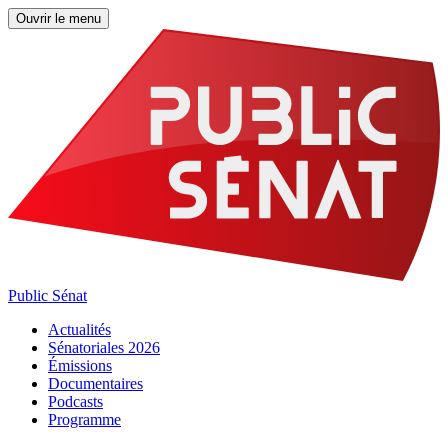
Ouvrir le menu
Public Sénat
Actualités
Sénatoriales 2026
Émissions
Documentaires
Podcasts
Programme