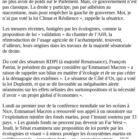
ne plus avoir de poids sur le Parlement. Mais, ce gouvernement n’est
pas classique. La droite y participe, pas par adhésion au
macronisme, mais pour empêcher la gauche de gouverner. Moi, je
n’ai pas voté la loi Climat et Résilience », rappelle la sénatrice.
Les mesures récentes, fustigées par les écologistes, comme la
proposition de loi « validation » du chantier de l’A69, la
réintroduction de l’usage agricole de l’acétamipride, trouvent,
d’ailleurs, leurs origines dans les travaux de la majorité sénatoriale
de droite.
Du coté des sénateurs RDPI (à majorité Renaissance), François
Patriat, le président du groupe considère qu’Emmanuel Macron « a
raison de rappeler son bilan en matière d’écologie et de ne pas céder
à la démagogie des extrêmes ». Le sénateur de Côté d’Or, qui a voté
la loi Duplomb, et qui se dit favorable au mégabasites alerte
néanmoins sur les effets néfastes des surtranspositions et la nécessité
d’avoir « un projet global d’économies ».
Lundi au premier jour de la conférence mondiale sur les océans à
Nice, Emmanuel Macron a renouvelé son appel à un moratoire sur
l’exploitation minière des fonds marins, pour l’instant soutenu par 33
pays. « Les grands fonds ne peuvent pas devenir un Far West ».
Jeudi, le Sénat examinera une proposition de loi portée par les
écologistes et visant « à mieux protéger les écosystèmes marins en