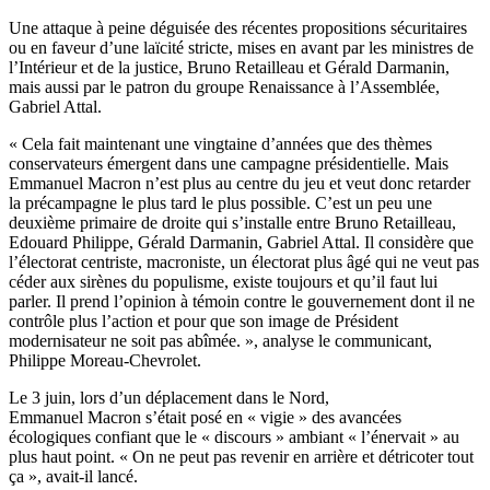
Une attaque à peine déguisée des récentes propositions sécuritaires
ou en faveur d’une laïcité stricte, mises en avant par les ministres de
l’Intérieur et de la justice, Bruno Retailleau et Gérald Darmanin,
mais aussi par le patron du groupe Renaissance à l’Assemblée,
Gabriel Attal.
« Cela fait maintenant une vingtaine d’années que des thèmes
conservateurs émergent dans une campagne présidentielle. Mais
Emmanuel Macron n’est plus au centre du jeu et veut donc retarder
la précampagne le plus tard le plus possible. C’est un peu une
deuxième primaire de droite qui s’installe entre Bruno Retailleau,
Edouard Philippe, Gérald Darmanin, Gabriel Attal. Il considère que
l’électorat centriste, macroniste, un électorat plus âgé qui ne veut pas
céder aux sirènes du populisme, existe toujours et qu’il faut lui
parler. Il prend l’opinion à témoin contre le gouvernement dont il ne
contrôle plus l’action et pour que son image de Président
modernisateur ne soit pas abîmée. », analyse le communicant,
Philippe Moreau-Chevrolet.
Le 3 juin, lors d’un déplacement dans le Nord,
Emmanuel Macron s’était posé en « vigie » des avancées
écologiques confiant que le « discours » ambiant « l’énervait » au
plus haut point. « On ne peut pas revenir en arrière et détricoter tout
ça », avait-il lancé.