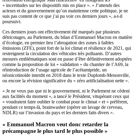
« incertitudes sur les dispositifs mis en place ». « J’attends des
acteurs et du gouvernement qu’on maintienne cette politique, je ne
suis pas content de ce que j’ai pu voir ces derniers jours », a-t-il
poursuivi.
Ces derniers jours ont effectivement été marqués par plusieurs
détricotages, au Parlement, du bilan d’Emmanuel Macron en matière
d’écologie, en premier lieu l’abrogation des zones à faibles
émissions (ZFE), point fort de la loi climat et résilience de 2021, qui
restreignent la circulation des véhicules très polluants. D’autres
mesures emblématiques sont en passe d’être définitivement adoptées
comme la proposition de loi « validation » du chantier de l’A69, la
réintroduction de l’usage agricole de l’acétamipride, un
néonicotinoïde interdit en 2018 dans le texte Duplomb-Menonville,
ou encore la révision significative du « zéro artificialisation nette ».
« Je ne veux pas que ni le gouvernement, ni le Parlement ne cèdent
aux facilités du moment », a tancé le Président, vitupérant ceux qui
« voudraient faire oublier le combat pour le climat » et « préfèrent,
pendant ce temps-là, brainwasher (opérer un lavage de cerveau,
NDLR) sur l’invasion du pays et les derniers faits divers ».
« Emmanuel Macron veut donc retarder la
précampagne le plus tard le plus possible »