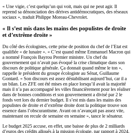
« Une vigie, c’est quelqu’un qui voit, mais qui ne peut agir. Il
reprend sa dénonciation des dérives antidémocratiques, des réseaux
sociaux », traduit Philippe Moreau-Chevrolet.
« Il s’est mis dans les mains des populistes de droite
et d’extrême droite »
Du côté des écologistes, cette prise de position du chef de l’Etat est
qualifiée « de lunaire ». « C’est quand même Emmanuel Macron qui
a nommé François Bayrou Premier ministre. Un chef du
gouvernement qui n’avait pas évoqué la crise climatique dans son
discours de politique générale. Ça donnait quand même le ton »,
rappelle le président du groupe écologiste au Sénat, Guillaume
Gontard. « Son discours est assez déstabilisant aujourd’hui, car il a
un bilan. Les ZFE ont été mises en place lorsqu’il avait la majorité
mais il n’a pas accompagné les villes financièrement pour les réaliser
dans de bonnes conditions et son gouvernement a divisé par 2 le
fonds vert lors du dernier budget. Il s’est mis dans les mains des
populistes de droite et d’extrême droite dont la politique trouve son
essence dans l’obscurantisme. Avant on n’avançait pas assez vite,
maintenant on recule de semaine en semaine », tance le sénateur.
Le budget 2025 accuse, en effet, une baisse de plus de 2 milliards
d’euros des crédits alloués à la mission écologie, par rapport à 2024.