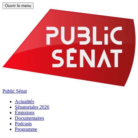
Ouvrir le menu
Public Sénat
Actualités
Sénatoriales 2026
Émissions
Documentaires
Podcasts
Programme