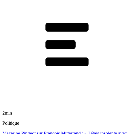
2min
Politique
Mazarine Pingeot sur François Mitterrand : « J'étais insolente avec