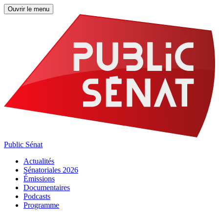
Ouvrir le menu
Public Sénat
Actualités
Sénatoriales 2026
Émissions
Documentaires
Podcasts
Programme