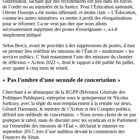
contribution, sachant que des recrutements ont lieu dans les forces
de l’ordre ou au ministère de la Justice. Pour l’Éducation nationale,
Olivier Dussopt a été moins affirmatif, et moins clair. « L'Éducation,
comme les autres ministères, va mettre à profit des réorganisations
pour se réformer. Ca ne veut pas dire que nous allons
nécessairement supprimer des postes d'enseignants », a-t-il
simplement indiqué.
Selon Bercy, avant de procéder à des suppressions de postes, il faut
en premier lieu redéfinir les missions de l’État et « moderniser » les
services publics. C’était notamment l’une des missions du chantier
de réflexion « Action 2022 », dont le rapport a été publié fin juillet,
avec quatre à cinq mois de retard.
« Pas l’ombre d’une seconde de concertation »
Cherchant à se démarquer de la RGPP (Révision Générale des
Politiques Publiques), entreprise sous le quinquennat de Nicolas
Sarkozy, avec la règle du non-remplacement à la retraite sur deux,
Gérard Darmanin, le ministre de l’Action et des Comptes publics,
défend une méthode de concertation. « Nous avons choisi de ne pas
pratiquer le rabot, mais de discuter avec les syndicats et le Parlement
sur l'ensemble des missions de l'État », déclarait le ministre en
septembre 2017,
lors d’une audition devant la commission des
Finances du Sénat
.