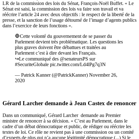
LR de la commission des lois du Sénat, François-Noël Buffet. « Le
Sénat est saisi, la commission des lois va faire son travail et va
réécrire l’article 24 avec deux objectifs : le respect de la liberté de la
presse, et la sanction de l’usage détourné de l’image d’agents publics
dans l’exercice de leurs fonctions ».
🛑Cette volonté du gouvernement de se passer du
Parlement devient très problématique. Les questions les
plus graves doivent être débattues et traitées au
Parlement c’est à dire devant les Français.
↪️Le communiqué des
@senateursPS
sur
#SecuriteGlobale
pic.twitter.com/Ld4lPg7q3N
— Patrick Kanner (@PatrickKanner)
November 26,
2020
Gérard Larcher demande à Jean Castex de renoncer
Dans
un communiqué
, Gérard Larcher demande au Premier
ministre de renoncer à sa décision. « C’est au Parlement, dans le
cadre d’un débat démocratique et public, de rédiger ou réécrire les
textes de loi. Ce rôle ne revient pas à une commission ou un comité
d’experts de plus qui n’a aucune légitimité démocratique (...) Si le