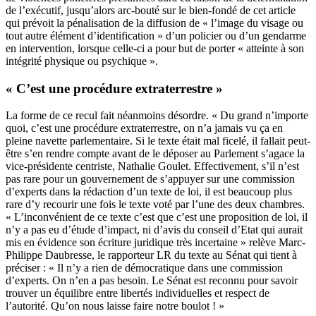
de l’exécutif, jusqu’alors arc-bouté sur le bien-fondé de cet article
qui prévoit la pénalisation de la diffusion de « l’image du visage ou
tout autre élément d’identification » d’un policier ou d’un gendarme
en intervention, lorsque celle-ci a pour but de porter « atteinte à son
intégrité physique ou psychique ».
« C’est une procédure extraterrestre »
La forme de ce recul fait néanmoins désordre. « Du grand n’importe
quoi, c’est une procédure extraterrestre, on n’a jamais vu ça en
pleine navette parlementaire. Si le texte était mal ficelé, il fallait peut-
être s’en rendre compte avant de le déposer au Parlement s’agace la
vice-présidente centriste, Nathalie Goulet. Effectivement, s’il n’est
pas rare pour un gouvernement de s’appuyer sur une commission
d’experts dans la rédaction d’un texte de loi, il est beaucoup plus
rare d’y recourir une fois le texte voté par l’une des deux chambres.
« L’inconvénient de ce texte c’est que c’est une proposition de loi, il
n’y a pas eu d’étude d’impact, ni d’avis du conseil d’Etat qui aurait
mis en évidence son écriture juridique très incertaine » relève Marc-
Philippe Daubresse, le rapporteur LR du texte au Sénat qui tient à
préciser : « Il n’y a rien de démocratique dans une commission
d’experts. On n’en a pas besoin. Le Sénat est reconnu pour savoir
trouver un équilibre entre libertés individuelles et respect de
l’autorité. Qu’on nous laisse faire notre boulot ! »