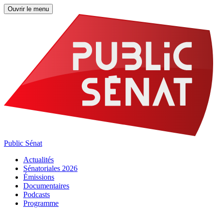
Ouvrir le menu
Public Sénat
Actualités
Sénatoriales 2026
Émissions
Documentaires
Podcasts
Programme