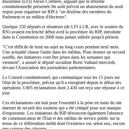
Insoumise (LFI) Alexis Corbière, arguant que la réforme
constitutionnelle présentée fin août prévoit un abaissement du seuil
requis pour organiser un RIP à "un dixième des membres du
Parlement et un million d'électeurs".
Quelque 250 députés et sénateurs (de LFI à LR, avec le soutien du
RN) avaient enclenché début avril la procédure du RIP, introduite
dans la Constitution en 2008 mais jamais utilisée jusqu'à présent.
"C'est difficile de tenir un sujet au long cours pendant neuf mois.
Une actualité chasse l'autre dans les médias. Pour donner un second
souffle, des initiatives vont être prises dans les semaines qui
viennent", a assuré le député socialiste Boris Vallaud mercredi,
devant l'Association des journalistes parlementaires.
Le Conseil constitutionnel, qui communique tous les 15 jours sur
l'état de la procédure, précise qu'il a enregistré depuis le début des
opérations 3.905 réclamations dont 2.430 ont reçu une réponse à ce
jour.
Ces réclamations ont trait pour l'essentiel à la prise en main du site
internet de recueil des soutiens qui a été critiqué pour son manque
d'ergonomie. Les initiateurs du RIP dénoncent également l'absence
de communication de l'Etat et des médias de service public sur la
tenue de ce référendum inédit dont l'existence est, selon eux, encore
peu connue des citoyens.