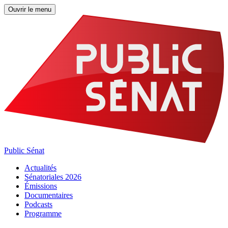
Ouvrir le menu
Public Sénat
Actualités
Sénatoriales 2026
Émissions
Documentaires
Podcasts
Programme