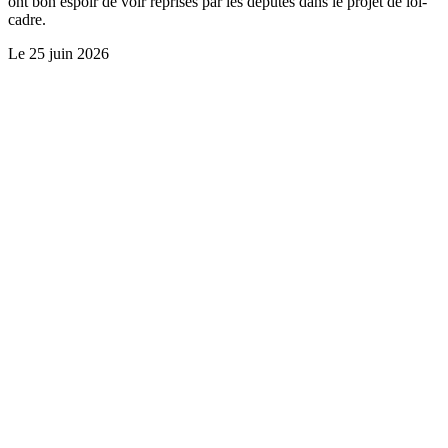
ont bon espoir de voir reprises par les députés dans le projet de loi-
cadre.
Le
25 juin 2026