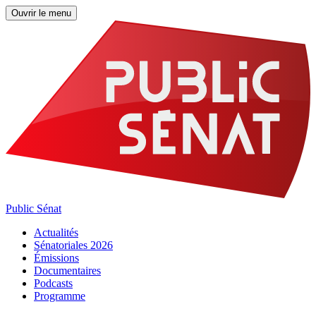
Ouvrir le menu
Public Sénat
Actualités
Sénatoriales 2026
Émissions
Documentaires
Podcasts
Programme