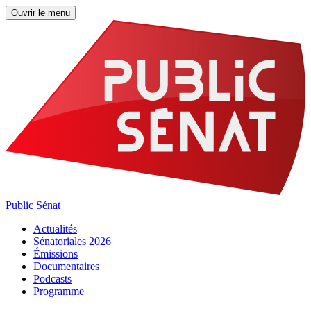
Ouvrir le menu
Public Sénat
Actualités
Sénatoriales 2026
Émissions
Documentaires
Podcasts
Programme