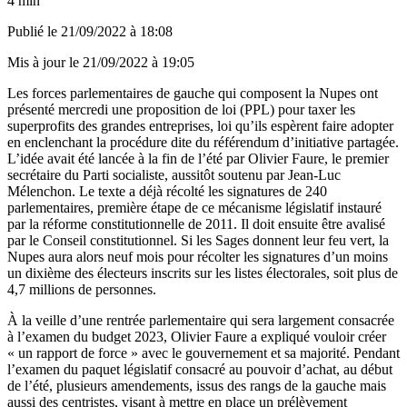
4 min
Publié le
21/09/2022 à 18:08
Mis à jour le
21/09/2022 à 19:05
Les forces parlementaires de gauche qui composent la Nupes ont
présenté mercredi une proposition de loi (PPL) pour taxer les
superprofits des grandes entreprises, loi qu’ils espèrent faire adopter
en enclenchant la procédure dite du référendum d’initiative partagée.
L’idée avait été lancée à la fin de l’été par Olivier Faure, le premier
secrétaire du Parti socialiste, aussitôt soutenu par Jean-Luc
Mélenchon. Le texte a déjà récolté les signatures de 240
parlementaires, première étape de ce mécanisme législatif instauré
par la réforme constitutionnelle de 2011. Il doit ensuite être avalisé
par le Conseil constitutionnel. Si les Sages donnent leur feu vert, la
Nupes aura alors neuf mois pour récolter les signatures d’un moins
un dixième des électeurs inscrits sur les listes électorales, soit plus de
4,7 millions de personnes.
À la veille d’
une rentrée parlementaire qui sera largement consacrée
à l’examen du budget 2023
, Olivier Faure a expliqué vouloir créer
« un rapport de force » avec le gouvernement et sa majorité. Pendant
l’examen du paquet législatif consacré au pouvoir d’achat, au début
de l’été, plusieurs amendements, issus des rangs de la gauche mais
aussi des centristes, visant à mettre en place un prélèvement