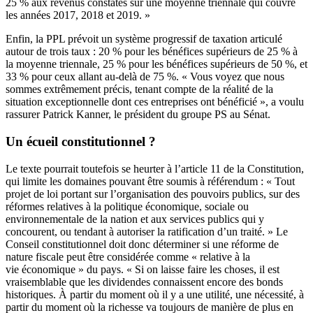
25 % aux revenus constatés sur une moyenne triennale qui couvre
les années 2017, 2018 et 2019. »
Enfin, la PPL prévoit un système progressif de taxation articulé
autour de trois taux : 20 % pour les bénéfices supérieurs de 25 % à
la moyenne triennale, 25 % pour les bénéfices supérieurs de 50 %, et
33 % pour ceux allant au-delà de 75 %. « Vous voyez que nous
sommes extrêmement précis, tenant compte de la réalité de la
situation exceptionnelle dont ces entreprises ont bénéficié », a voulu
rassurer Patrick Kanner, le président du groupe PS au Sénat.
Un écueil constitutionnel ?
Le texte pourrait toutefois se heurter à l’article 11 de la Constitution,
qui limite les domaines pouvant être soumis à référendum
: « Tout
projet de loi portant sur l’organisation des pouvoirs publics, sur des
réformes relatives à la politique économique, sociale ou
environnementale de la nation et aux services publics qui y
concourent, ou tendant à autoriser la ratification d’un traité. » Le
Conseil constitutionnel doit donc déterminer si une réforme de
nature fiscale peut être considérée comme « relative à la
vie économique » du pays. « Si on laisse faire les choses, il est
vraisemblable que les dividendes connaissent encore des bonds
historiques. À partir du moment où il y a une utilité, une nécessité, à
partir du moment où la richesse va toujours de manière de plus en