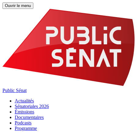
Ouvrir le menu
Public Sénat
Actualités
Sénatoriales 2026
Émissions
Documentaires
Podcasts
Programme