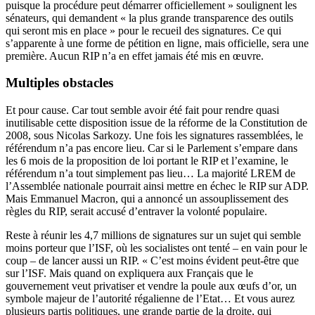
puisque la procédure peut démarrer officiellement » soulignent les
sénateurs, qui demandent « la plus grande transparence des outils
qui seront mis en place » pour le recueil des signatures. Ce qui
s’apparente à une forme de pétition en ligne, mais officielle, sera une
première. Aucun RIP n’a en effet jamais été mis en œuvre.
Multiples obstacles
Et pour cause. Car tout semble avoir été fait pour rendre quasi
inutilisable cette disposition issue de la réforme de la Constitution de
2008, sous Nicolas Sarkozy. Une fois les signatures rassemblées, le
référendum n’a pas encore lieu. Car si le Parlement s’empare dans
les 6 mois de la proposition de loi portant le RIP et l’examine, le
référendum n’a tout simplement pas lieu… La majorité LREM de
l’Assemblée nationale pourrait ainsi mettre en échec le RIP sur ADP.
Mais Emmanuel Macron, qui a annoncé un assouplissement des
règles du RIP, serait accusé d’entraver la volonté populaire.
Reste à réunir les 4,7 millions de signatures sur un sujet qui semble
moins porteur que l’ISF, où les socialistes ont tenté – en vain pour le
coup – de lancer aussi un RIP. « C’est moins évident peut-être que
sur l’ISF. Mais quand on expliquera aux Français que le
gouvernement veut privatiser et vendre la poule aux œufs d’or, un
symbole majeur de l’autorité régalienne de l’Etat… Et vous aurez
plusieurs partis politiques, une grande partie de la droite, qui