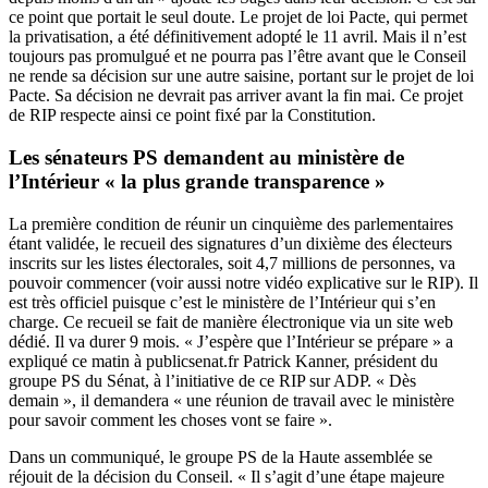
ce point que portait le seul doute. Le projet de loi Pacte, qui permet
la privatisation, a été définitivement adopté le 11 avril. Mais il n’est
toujours pas promulgué et ne pourra pas l’être avant que le Conseil
ne rende sa décision sur une autre saisine, portant sur le projet de loi
Pacte. Sa décision ne devrait pas arriver avant la fin mai. Ce projet
de RIP respecte ainsi ce point fixé par la Constitution.
Les sénateurs PS demandent au ministère de
l’Intérieur « la plus grande transparence »
La première condition de réunir un cinquième des parlementaires
étant validée, le recueil des signatures d’un dixième des électeurs
inscrits sur les listes électorales, soit 4,7 millions de personnes, va
pouvoir commencer (
voir aussi notre vidéo explicative sur le RIP
). Il
est très officiel puisque c’est le ministère de l’Intérieur qui s’en
charge. Ce recueil se fait de manière électronique via
un site web
dédié
. Il va durer 9 mois. « J’espère que l’Intérieur se prépare » a
expliqué ce matin
à publicsenat.fr
Patrick Kanner, président du
groupe PS du Sénat, à l’initiative de ce RIP sur ADP. « Dès
demain », il demandera « une réunion de travail avec le ministère
pour savoir comment les choses vont se faire ».
Dans un communiqué, le groupe PS de la Haute assemblée se
réjouit de la décision du Conseil. « Il s’agit d’une étape majeure