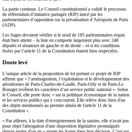
La partie continue. Le Conseil constitutionnel a validé le processus
de référendum d’initiative partagée (RIP) lancé par les
parlementaires d’opposition sur la privatisation d’Aéroports de Paris
(ADP).
Les Sages devaient vérifier si le seuil de 185 parlementaires requis
était bien atteint –
la liste
en comporte largement plus avec 248
députés et sénateurs de gauche et de droite – et si les conditions
fixées par l’article 11 de la Constitution étaient bien respectées.
Doute levé
L’unique article de
la proposition de loi
portant ce projet de RIP
affirme que « l’aménagement, l’exploitation et le développement des
aérodromes de Paris-Charles-de-Gaulle, Paris-Orly et de Paris-Le
Bourget revêtent les caractères d’un service public national ». Selon
le Conseil, elle porte donc « sur la politique économique de la nation
et les services publics qui y concourent. Elle relève donc bien d'un
des objets mentionnés au premier alinéa de l'article 11 de la
Constitution ».
« Par ailleurs, à la date d'enregistrement de la saisine, elle n'avait pas
pour objet l'abrogation d'une disposition législative promulguée
depuis moins d'un an » ajoute les Sages dans
leur décision
. C’est sur