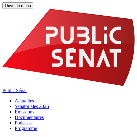
Ouvrir le menu
Public Sénat
Actualités
Sénatoriales 2026
Émissions
Documentaires
Podcasts
Programme