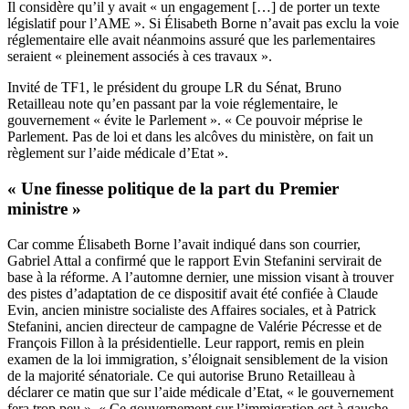
Il considère qu’il y avait « un engagement […] de porter un texte
législatif pour l’AME ». Si Élisabeth Borne n’avait pas exclu la voie
réglementaire elle avait néanmoins assuré que les parlementaires
seraient « pleinement associés à ces travaux ».
Invité de TF1, le président du groupe LR du Sénat, Bruno
Retailleau note qu’en passant par la voie réglementaire, le
gouvernement « évite le Parlement ». « Ce pouvoir méprise le
Parlement. Pas de loi et dans les alcôves du ministère, on fait un
règlement sur l’aide médicale d’Etat ».
« Une finesse politique de la part du Premier
ministre »
Car comme Élisabeth Borne l’avait indiqué dans son courrier,
Gabriel Attal a confirmé que le rapport Evin Stefanini servirait de
base à la réforme. A l’automne dernier, une mission visant à trouver
des pistes d’adaptation de ce dispositif avait été confiée à Claude
Evin, ancien ministre socialiste des Affaires sociales, et à Patrick
Stefanini, ancien directeur de campagne de Valérie Pécresse et de
François Fillon à la présidentielle. Leur rapport, remis en plein
examen de la loi immigration, s’éloignait sensiblement de la vision
de la majorité sénatoriale. Ce qui autorise Bruno Retailleau à
déclarer ce matin que sur l’aide médicale d’Etat, « le gouvernement
fera trop peu ». « Ce gouvernement sur l’immigration est à gauche,