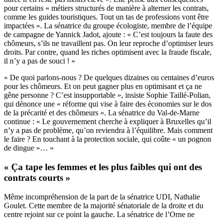
pour certains « métiers structurés de manière à alterner les contrats,
comme les guides touristiques. Tout un tas de professions vont être
impactées ». La sénatrice du groupe écologiste, membre de l’équipe
de campagne de Yannick Jadot, ajoute : « C’est toujours la faute des
chômeurs, s’ils ne travaillent pas. On leur reproche d’optimiser leurs
droits. Par contre, quand les riches optimisent avec la fraude fiscale,
il n’y a pas de souci ! »
« De quoi parlons-nous ? De quelques dizaines ou centaines d’euros
pour les chômeurs. Et on peut gagner plus en optimisant et ça ne
gêne personne ? C’est insupportable », insiste Sophie Taillé-Polian,
qui dénonce une « réforme qui vise à faire des économies sur le dos
de la précarité et des chômeurs ». La sénatrice du Val-de-Marne
continue : « Le gouvernement cherche à expliquer à Bruxelles qu’il
n’y a pas de problème, qu’on reviendra à l’équilibre. Mais comment
le faire ? En touchant à la protection sociale, qui coûte « un pognon
de dingue »… »
« Ça tape les femmes et les plus faibles qui ont des
contrats courts »
Même incompréhension de la part de la sénatrice UDI, Nathalie
Goulet. Cette membre de la majorité sénatoriale de la droite et du
centre rejoint sur ce point la gauche. La sénatrice de l’Orne ne