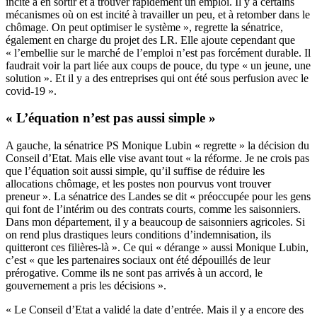
incité à en sortir et à trouver rapidement un emploi. Il y a certains
mécanismes où on est incité à travailler un peu, et à retomber dans le
chômage. On peut optimiser le système », regrette la sénatrice,
également en charge du projet des LR. Elle ajoute cependant que
« l’embellie sur le marché de l’emploi n’est pas forcément durable. Il
faudrait voir la part liée aux coups de pouce, du type « un jeune, une
solution ». Et il y a des entreprises qui ont été sous perfusion avec le
covid-19 ».
« L’équation n’est pas aussi simple »
A gauche, la sénatrice PS Monique Lubin « regrette » la décision du
Conseil d’Etat. Mais elle vise avant tout « la réforme. Je ne crois pas
que l’équation soit aussi simple, qu’il suffise de réduire les
allocations chômage, et les postes non pourvus vont trouver
preneur ». La sénatrice des Landes se dit « préoccupée pour les gens
qui font de l’intérim ou des contrats courts, comme les saisonniers.
Dans mon département, il y a beaucoup de saisonniers agricoles. Si
on rend plus drastiques leurs conditions d’indemnisation, ils
quitteront ces filières-là ». Ce qui « dérange » aussi Monique Lubin,
c’est « que les partenaires sociaux ont été dépouillés de leur
prérogative. Comme ils ne sont pas arrivés à un accord, le
gouvernement a pris les décisions ».
« Le Conseil d’Etat a validé la date d’entrée. Mais il y a encore des