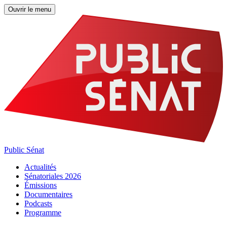
Ouvrir le menu
Public Sénat
Actualités
Sénatoriales 2026
Émissions
Documentaires
Podcasts
Programme