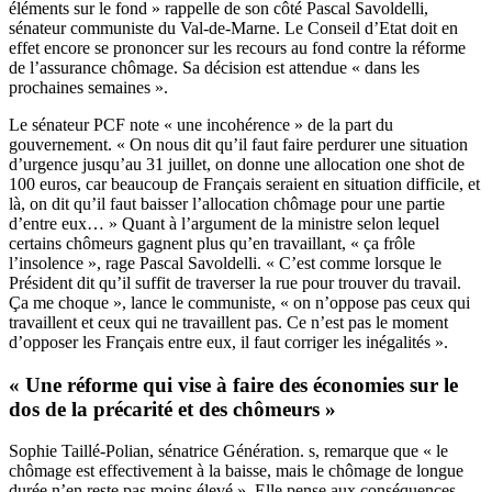
éléments sur le fond » rappelle de son côté Pascal Savoldelli,
sénateur communiste du Val-de-Marne. Le Conseil d’Etat doit en
effet encore se prononcer sur les recours au fond contre la réforme
de l’assurance chômage. Sa décision est attendue « dans les
prochaines semaines ».
Le sénateur PCF note « une incohérence » de la part du
gouvernement. « On nous dit qu’il faut faire perdurer une situation
d’urgence jusqu’au 31 juillet,
on donne une allocation one shot de
100 euros
, car beaucoup de Français seraient en situation difficile, et
là, on dit qu’il faut baisser l’allocation chômage pour une partie
d’entre eux… » Quant à l’argument de la ministre selon lequel
certains chômeurs gagnent plus qu’en travaillant, « ça frôle
l’insolence », rage Pascal Savoldelli. « C’est comme lorsque le
Président dit qu’il suffit de traverser la rue pour trouver du travail.
Ça me choque », lance le communiste, « on n’oppose pas ceux qui
travaillent et ceux qui ne travaillent pas. Ce n’est pas le moment
d’opposer les Français entre eux, il faut corriger les inégalités ».
« Une réforme qui vise à faire des économies sur le
dos de la précarité et des chômeurs »
Sophie Taillé-Polian, sénatrice Génération. s, remarque que « le
chômage est effectivement à la baisse, mais le chômage de longue
durée n’en reste pas moins élevé ». Elle pense aux conséquences