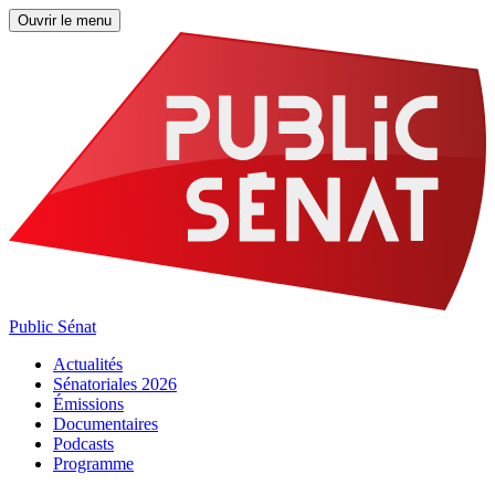
Ouvrir le menu
Public Sénat
Actualités
Sénatoriales 2026
Émissions
Documentaires
Podcasts
Programme