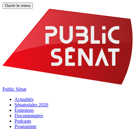
Ouvrir le menu
Public Sénat
Actualités
Sénatoriales 2026
Émissions
Documentaires
Podcasts
Programme