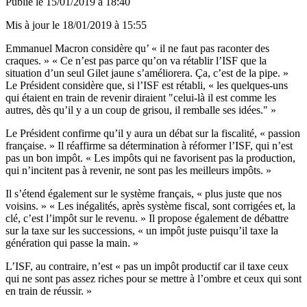
Publié le
15/01/2019 à 18:40
Mis à jour le
18/01/2019 à 15:55
Emmanuel Macron considère qu’ « il ne faut pas raconter des
craques. » « Ce n’est pas parce qu’on va rétablir l’ISF que la
situation d’un seul Gilet jaune s’améliorera. Ça, c’est de la pipe. »
Le Président considère que, si l’ISF est rétabli, « les quelques-uns
qui étaient en train de revenir diraient "celui-là il est comme les
autres, dès qu’il y a un coup de grisou, il remballe ses idées." »
Le Président confirme qu’il y aura un débat sur la fiscalité, « passion
française. » Il réaffirme sa détermination à réformer l’ISF, qui n’est
pas un bon impôt. « Les impôts qui ne favorisent pas la production,
qui n’incitent pas à revenir, ne sont pas les meilleurs impôts. »
Il s’étend également sur le système français, « plus juste que nos
voisins. » « Les inégalités, après système fiscal, sont corrigées et, la
clé, c’est l’impôt sur le revenu. » Il propose également de débattre
sur la taxe sur les successions, « un impôt juste puisqu’il taxe la
génération qui passe la main. »
L’ISF, au contraire, n’est « pas un impôt productif car il taxe ceux
qui ne sont pas assez riches pour se mettre à l’ombre et ceux qui sont
en train de réussir. »