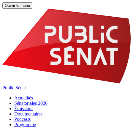
Ouvrir le menu
Public Sénat
Actualités
Sénatoriales 2026
Émissions
Documentaires
Podcasts
Programme