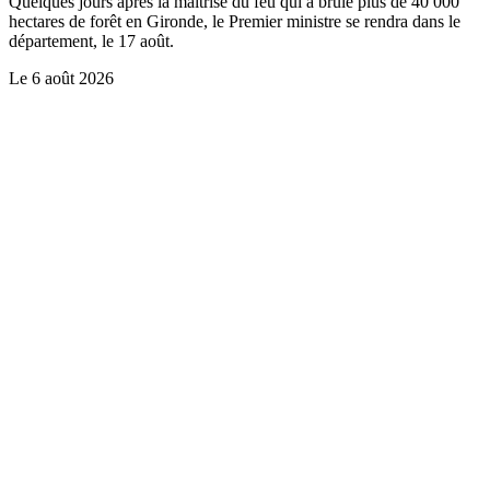
Quelques jours après la maîtrise du feu qui a brûlé plus de 40 000
hectares de forêt en Gironde, le Premier ministre se rendra dans le
département, le 17 août.
Le
6 août 2026