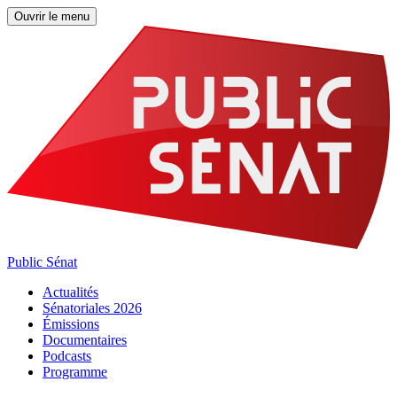
Ouvrir le menu
Public Sénat
Actualités
Sénatoriales 2026
Émissions
Documentaires
Podcasts
Programme