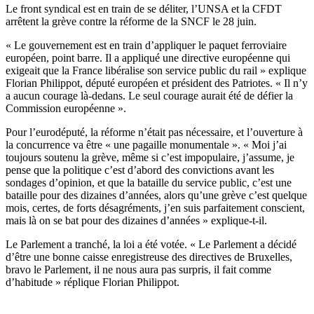
Le front syndical est en train de se déliter, l’UNSA et la CFDT
arrêtent la grève contre la réforme de la SNCF le 28 juin.
« Le gouvernement est en train d’appliquer le paquet ferroviaire
européen, point barre. Il a appliqué une directive européenne qui
exigeait que la France libéralise son service public du rail » explique
Florian Philippot, député européen et président des Patriotes. « Il n’y
a aucun courage là-dedans. Le seul courage aurait été de défier la
Commission européenne ».
Pour l’eurodéputé, la réforme n’était pas nécessaire, et l’ouverture à
la concurrence va être « une pagaille monumentale ». « Moi j’ai
toujours soutenu la grève, même si c’est impopulaire, j’assume, je
pense que la politique c’est d’abord des convictions avant les
sondages d’opinion, et que la bataille du service public, c’est une
bataille pour des dizaines d’années, alors qu’une grève c’est quelque
mois, certes, de forts désagréments, j’en suis parfaitement conscient,
mais là on se bat pour des dizaines d’années » explique-t-il.
Le Parlement a tranché, la loi a été votée. « Le Parlement a décidé
d’être une bonne caisse enregistreuse des directives de Bruxelles,
bravo le Parlement, il ne nous aura pas surpris, il fait comme
d’habitude » réplique Florian Philippot.