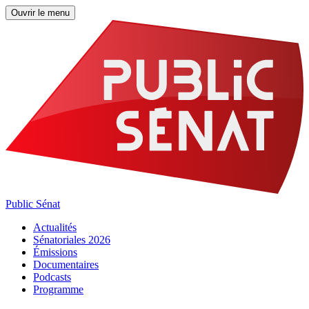
Ouvrir le menu
Public Sénat
Actualités
Sénatoriales 2026
Émissions
Documentaires
Podcasts
Programme