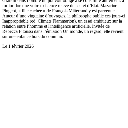
Grandir dans l’ombre du pouvoir oblige à se construire autrement, a
fortiori lorsque votre existence relève du secret d’Etat. Mazarine
Pingeot, « fille cachée » de François Mitterrand y est parvenue.
Auteur d’une vingtaine d’ouvrages, la philosophe publie ces jours-ci
Inappropriable (ed. Climats Flammarion), un essai ambitieux sur la
relation entre l’homme et l'intelligence artificielle. Invitée de
Rebecca Fitoussi dans l’émission Un monde, un regard, elle revient
sur une enfance hors du commun.
Le
1 février 2026