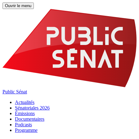
Ouvrir le menu
Public Sénat
Actualités
Sénatoriales 2026
Émissions
Documentaires
Podcasts
Programme