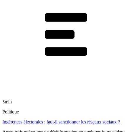
5min
Politique
Ingérences électorales : faut-il sanctionner les réseaux sociaux ?
Après trois opérations de désinformation en quelques jours ciblant