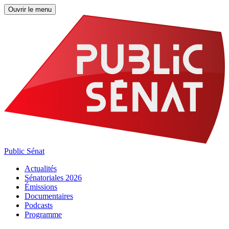
Ouvrir le menu
Public Sénat
Actualités
Sénatoriales 2026
Émissions
Documentaires
Podcasts
Programme