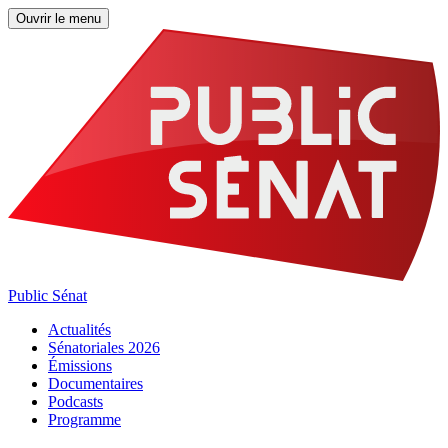
Ouvrir le menu
Public Sénat
Actualités
Sénatoriales 2026
Émissions
Documentaires
Podcasts
Programme