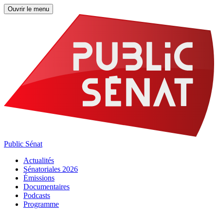
Ouvrir le menu
Public Sénat
Actualités
Sénatoriales 2026
Émissions
Documentaires
Podcasts
Programme