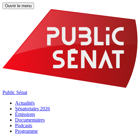
Ouvrir le menu
Public Sénat
Actualités
Sénatoriales 2026
Émissions
Documentaires
Podcasts
Programme