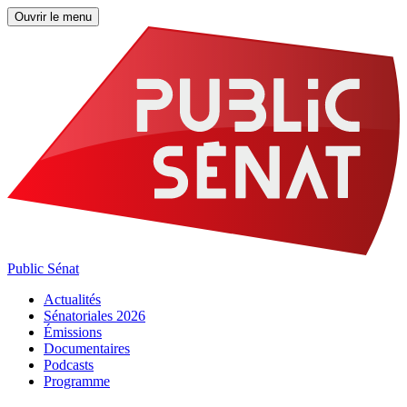
Ouvrir le menu
Public Sénat
Actualités
Sénatoriales 2026
Émissions
Documentaires
Podcasts
Programme