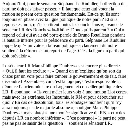
Aujourd’hui, pour le sénateur Stéphane Le Rudulier, la direction du
parti ne doit pas laisser passer. « Il faut que ceux qui votent la
motion se posent cette question fondamentale. Est-ce qu’ils sont
toujours en phase avec la ligne politique de notre parti ? Et si la
réponse est non, qu’ils en tirent toutes les conclusions », avance le
sénateur LR des Bouches-du-Rhône. Donc qu’ils partent ? « Oui »,
répond celui qui avait été porte-parole de Bruno Retailleau pendant
la bataille interne pour la présidence du parti. Stéphane Le Rudulier
rappelle qu’«
un vote en bureau politique a clairement dit notre
soutien
à la réforme et au report de l’âge. C’est la ligne du parti qui
doit prévaloir ».
Le sénateur LR Marc-Philippe Daubresse est encore plus direct :
« Oui, il faut les exclure ». « Quand on m’explique qu’on sort du
chaos par un vote pour faire tomber le gouvernement et de fait, faire
dissoudre l’Assemblée, car c’est la logique, c’est irresponsable »,
dénonce l’ancien ministre du Logement et conseiller politique des
LR. Il continue : « Ils vont mêler leurs voix à une motion Liot certes,
mais avec les extrêmes, les Insoumis, le RN et pour déboucher sur
quoi ? En cas de dissolution, tous les sondages montrent qu’il n’y
aura toujours pas de majorité absolue », souligne Marc-Philippe
Daubresse, mais plutôt « une montée significative du RN » et « des
députés LR en nombre inférieur ». C’est pourquoi « le parti ne peut
pas ne pas se saisir de la question », soutient le sénateur LR.