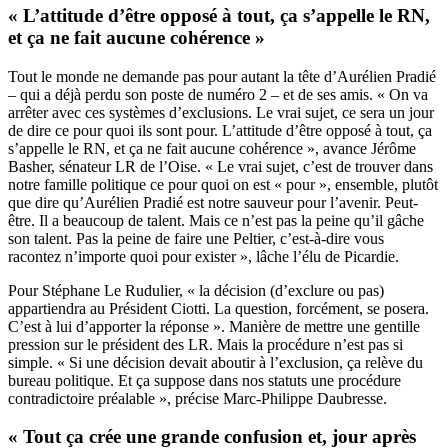
« L’attitude d’être opposé à tout, ça s’appelle le RN,
et ça ne fait aucune cohérence »
Tout le monde ne demande pas pour autant la tête d’Aurélien Pradié
– qui a déjà perdu son poste de numéro 2 – et de ses amis. « On va
arrêter avec ces systèmes d’exclusions. Le vrai sujet, ce sera un jour
de dire ce pour quoi ils sont pour. L’attitude d’être opposé à tout, ça
s’appelle le RN, et ça ne fait aucune cohérence », avance Jérôme
Basher, sénateur LR de l’Oise. « Le vrai sujet, c’est de trouver dans
notre famille politique ce pour quoi on est « pour », ensemble, plutôt
que dire qu’Aurélien Pradié est notre sauveur pour l’avenir. Peut-
être. Il a beaucoup de talent. Mais ce n’est pas la peine qu’il gâche
son talent. Pas la peine de faire une Peltier, c’est-à-dire vous
racontez n’importe quoi pour exister », lâche l’élu de Picardie.
Pour Stéphane Le Rudulier, « la décision (d’exclure ou pas)
appartiendra au Président Ciotti. La question, forcément, se posera.
C’est à lui d’apporter la réponse ». Manière de mettre une gentille
pression sur le président des LR. Mais la procédure n’est pas si
simple. « Si une décision devait aboutir à l’exclusion, ça relève du
bureau politique. Et ça suppose dans nos statuts une procédure
contradictoire préalable », précise Marc-Philippe Daubresse.
« Tout ça crée une grande confusion et, jour après