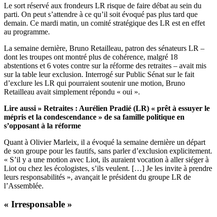
Le sort réservé aux frondeurs LR risque de faire débat au sein du
parti. On peut s’attendre à ce qu’il soit évoqué pas plus tard que
demain. Ce mardi matin, un comité stratégique des LR est en effet
au programme.
La semaine dernière, Bruno Retailleau, patron des sénateurs LR –
dont les troupes ont montré plus de cohérence, malgré 18
abstentions et 6 votes contre sur la réforme des retraites – avait mis
sur la table leur exclusion.
Interrogé sur Public Sénat
sur le fait
d’exclure les LR qui pourraient soutenir une motion, Bruno
Retailleau avait simplement répondu « oui ».
Lire aussi »
Retraites : Aurélien Pradié (LR) « prêt à essuyer le
mépris et la condescendance » de sa famille politique en
s’opposant à la réforme
Quant à Olivier Marleix, il a évoqué la semaine dernière un départ
de son groupe pour les fautifs, sans parler d’exclusion explicitement.
« S’il y a une motion avec Liot, ils auraient vocation à aller siéger à
Liot ou chez les écologistes, s’ils veulent. […] Je les invite à prendre
leurs responsabilités », avançait le président du groupe LR de
l’Assemblée.
« Irresponsable »