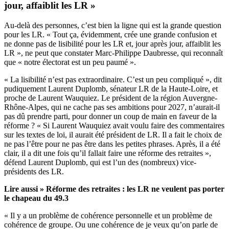
jour, affaiblit les LR »
Au-delà des personnes, c’est bien la ligne qui est la grande question
pour les LR. « Tout ça, évidemment, crée une grande confusion et
ne donne pas de lisibilité pour les LR et, jour après jour, affaiblit les
LR », ne peut que constater Marc-Philippe Daubresse, qui reconnaît
que « notre électorat est un peu paumé ».
« La lisibilité n’est pas extraordinaire. C’est un peu compliqué », dit
pudiquement Laurent Duplomb, sénateur LR de la Haute-Loire, et
proche de Laurent Wauquiez. Le président de la région Auvergne-
Rhône-Alpes, qui ne cache pas ses ambitions pour 2027, n’aurait-il
pas dû prendre parti, pour donner un coup de main en faveur de la
réforme ? « Si Laurent Wauquiez avait voulu faire des commentaires
sur les textes de loi, il aurait été président de LR. Il a fait le choix de
ne pas l’être pour ne pas être dans les petites phrases. Après, il a été
clair, il a dit une fois qu’il fallait faire une réforme des retraites »,
défend Laurent Duplomb, qui est l’un des (nombreux) vice-
présidents des LR.
Lire aussi »
Réforme des retraites : les LR ne veulent pas porter
le chapeau du 49.3
« Il y a un problème de cohérence personnelle et un problème de
cohérence de groupe. Ou une cohérence de je veux qu’on parle de