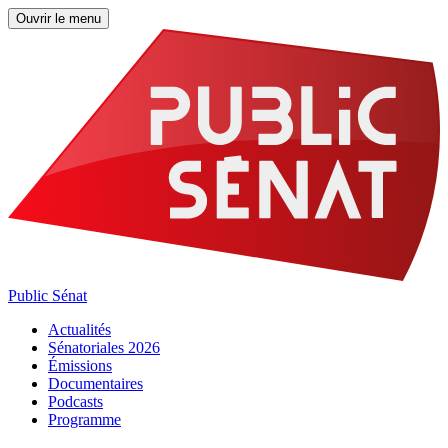
Ouvrir le menu
Public Sénat
Actualités
Sénatoriales 2026
Émissions
Documentaires
Podcasts
Programme