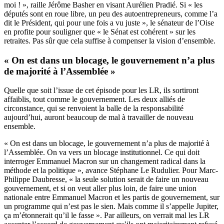
moi ! », raille Jérôme Basher en visant Aurélien Pradié. Si « les
députés sont en roue libre, un peu des autoentrepreneurs, comme l’a
dit le Président, qui pour une fois a vu juste », le sénateur de l’Oise
en profite pour souligner que « le Sénat est cohérent » sur les
retraites. Pas sûr que cela suffise à compenser la vision d’ensemble.
« On est dans un blocage, le gouvernement n’a plus
de majorité à l’Assemblée »
Quelle que soit l’issue de cet épisode pour les LR, ils sortiront
affaiblis, tout comme le gouvernement. Les deux alliés de
circonstance, qui se renvoient la balle de la responsabilité
aujourd’hui, auront beaucoup de mal à travailler de nouveau
ensemble.
« On est dans un blocage, le gouvernement n’a plus de majorité à
l’Assemblée. On va vers un blocage institutionnel. Ce qui doit
interroger Emmanuel Macron sur un changement radical dans la
méthode et la politique », avance Stéphane Le Rudulier. Pour Marc-
Philippe Daubresse, « la seule solution serait de faire un nouveau
gouvernement, et si on veut aller plus loin, de faire une union
nationale entre Emmanuel Macron et les partis de gouvernement, sur
un programme qui n’est pas le sien. Mais comme il s’appelle Jupiter,
ça m’étonnerait qu’il le fasse ». Par ailleurs, on verrait mal les LR