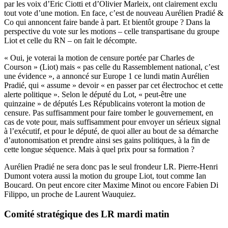
par les voix d’Eric Ciotti et d’Olivier Marleix, ont clairement exclu
tout vote d’une motion. En face, c’est de nouveau Aurélien Pradié &
Co qui annoncent faire bande à part. Et bientôt groupe ? Dans la
perspective du vote sur les motions – celle transpartisane du groupe
Liot et celle du RN – on fait le décompte.
« Oui, je voterai la motion de censure portée par Charles de
Courson » (Liot) mais « pas celle du Rassemblement national, c’est
une évidence », a annoncé sur Europe 1 ce lundi matin Aurélien
Pradié, qui « assume » devoir « en passer par cet électrochoc et cette
alerte politique ». Selon le député du Lot, « peut-être une
quinzaine » de députés Les Républicains voteront la motion de
censure. Pas suffisamment pour faire tomber le gouvernement, en
cas de vote pour, mais suffisamment pour envoyer un sérieux signal
à l’exécutif, et pour le député, de quoi aller au bout de sa démarche
d’autonomisation et prendre ainsi ses gains politiques, à la fin de
cette longue séquence. Mais à quel prix pour sa formation ?
Aurélien Pradié ne sera donc pas le seul frondeur LR. Pierre-Henri
Dumont votera aussi la motion du groupe Liot, tout comme Ian
Boucard. On peut encore citer Maxime Minot ou encore Fabien Di
Filippo, un proche de Laurent Wauquiez.
Comité stratégique des LR mardi matin