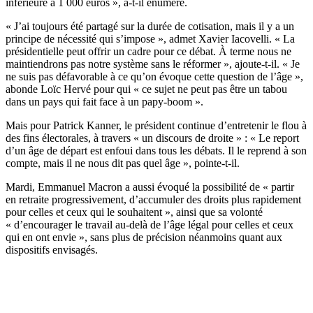
inférieure à 1 000 euros », a-t-il énuméré.
« J’ai toujours été partagé sur la durée de cotisation, mais il y a un
principe de nécessité qui s’impose », admet Xavier Iacovelli. « La
présidentielle peut offrir un cadre pour ce débat. À terme nous ne
maintiendrons pas notre système sans le réformer », ajoute-t-il. « Je
ne suis pas défavorable à ce qu’on évoque cette question de l’âge »,
abonde Loïc Hervé pour qui « ce sujet ne peut pas être un tabou
dans un pays qui fait face à un papy-boom ».
Mais pour Patrick Kanner, le président continue d’entretenir le flou à
des fins électorales, à travers « un discours de droite » : « Le report
d’un âge de départ est enfoui dans tous les débats. Il le reprend à son
compte, mais il ne nous dit pas quel âge », pointe-t-il.
Mardi, Emmanuel Macron a aussi évoqué la possibilité de « partir
en retraite progressivement, d’accumuler des droits plus rapidement
pour celles et ceux qui le souhaitent », ainsi que sa volonté
« d’encourager le travail au-delà de l’âge légal pour celles et ceux
qui en ont envie », sans plus de précision néanmoins quant aux
dispositifs envisagés.