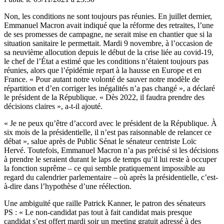
Non, les conditions ne sont toujours pas réunies. En juillet dernier,
Emmanuel Macron avait indiqué que la réforme des retraites, l’une
de ses promesses de campagne, ne serait mise en chantier que si la
situation sanitaire le permettait. Mardi 9 novembre,
à l’occasion de
sa neuvième allocution depuis le début de la crise liée au covid-19
,
le chef de l’État a estimé que les conditions n’étaient toujours pas
réunies, alors que l’épidémie repart à la hausse en Europe et en
France. « Pour autant notre volonté de sauver notre modèle de
répartition et d’en corriger les inégalités n’a pas changé », a déclaré
le président de la République. « Dès 2022, il faudra prendre des
décisions claires », a-t-il ajouté.
« Je ne peux qu’être d’accord avec le président de la République. À
six mois de la présidentielle, il n’est pas raisonnable de relancer ce
débat », salue après de Public Sénat le sénateur centriste Loïc
Hervé. Toutefois, Emmanuel Macron n’a pas précisé si les décisions
à prendre le seraient durant le laps de temps qu’il lui reste à occuper
la fonction suprême – ce qui semble pratiquement impossible au
regard du calendrier parlementaire – où après la présidentielle, c’est-
à-dire dans l’hypothèse d’une réélection.
Une ambiguïté que raille Patrick Kanner, le patron des sénateurs
PS : « Le non-candidat pas tout à fait candidat mais presque
candidat s’est offert mardi soir un meeting gratuit adressé à des