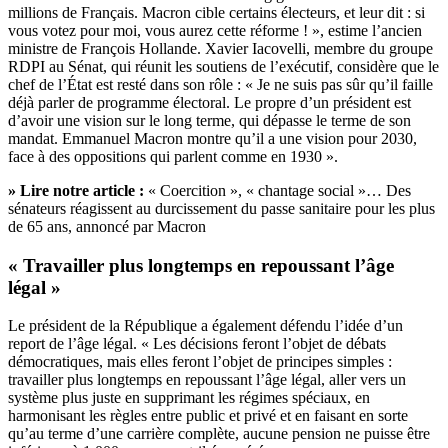
millions de Français. Macron cible certains électeurs, et leur dit : si
vous votez pour moi, vous aurez cette réforme ! », estime l’ancien
ministre de François Hollande. Xavier Iacovelli, membre du groupe
RDPI au Sénat, qui réunit les soutiens de l’exécutif, considère que le
chef de l’État est resté dans son rôle : « Je ne suis pas sûr qu’il faille
déjà parler de programme électoral. Le propre d’un président est
d’avoir une vision sur le long terme, qui dépasse le terme de son
mandat. Emmanuel Macron montre qu’il a une vision pour 2030,
face à des oppositions qui parlent comme en 1930 ».
» Lire notre article :
« Coercition », « chantage social »… Des
sénateurs réagissent au durcissement du passe sanitaire pour les plus
de 65 ans, annoncé par Macron
« Travailler plus longtemps en repoussant l’âge
légal »
Le président de la République a également défendu l’idée d’un
report de l’âge légal. « Les décisions feront l’objet de débats
démocratiques, mais elles feront l’objet de principes simples :
travailler plus longtemps en repoussant l’âge légal, aller vers un
système plus juste en supprimant les régimes spéciaux, en
harmonisant les règles entre public et privé et en faisant en sorte
qu’au terme d’une carrière complète, aucune pension ne puisse être