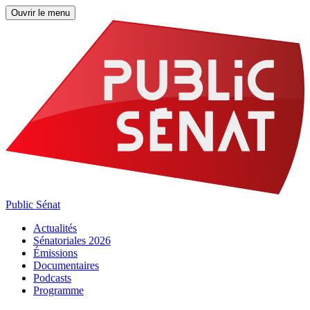
Ouvrir le menu
Public Sénat
Actualités
Sénatoriales 2026
Émissions
Documentaires
Podcasts
Programme