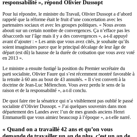
responsabilité », répond Olivier Dussopt
Pour lui répondre, le ministre du Travail, Olivier Dussopt a d’abord
rappelé que la réforme était le fruit d’une concertation avec les
partenaires sociaux et avec les groupes politiques. « Nous avons
abouti sur un certain nombre de convergences. Ça n’efface pas les
désaccords sur l’âge mais il y a des convergences », a-t-il appuyé
avant d’ajouter : « Les amis que vous avez cités, je souhaite qu’ils
soient imaginaires parce que le principal décalage de leur âge de
départ (est dû) la hausse de la durée de cotisation que vous avez voté
en 2013 ».
Le ministre a ensuite fustigé la position du Premier secrétaire du
parti socialiste, Olivier Faure qui s’est récemment montré favorable à
la retraite à 60 ans au bout de 43 annuités. « Il s’est converti à la
doctrine de Jean-Luc Mélenchon. Vous avez perdu le sens de la
raison et de la responsabilité », a-t-il conclu.
De quoi faire rire la sénatrice qui n’a visiblement pas oublié le passé
socialiste d’Olivier Dussopt. « J’ai quelques souvenirs dans mon
département des Landes avec l’un de mes grands anciens Henri
Emmanuelli que vous aimiez beaucoup à l’époque », a-t-elle narré.
« Quand on a travaillé 42 ans et qu’on vous
demande de travailler un an de plus, c’est un an de