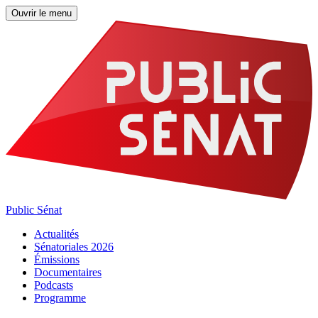
Ouvrir le menu
Public Sénat
Actualités
Sénatoriales 2026
Émissions
Documentaires
Podcasts
Programme